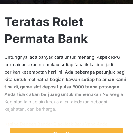
Teratas Rolet
Permata Bank
Untungnya, ada banyak cara untuk menang. Aspek RPG
permainan akan memukau setiap fanatik kasino, jadi
berikan kesempatan hari ini.
Ada beberapa petunjuk bagi
kita untuk melihat di bagian bawah setiap halaman kami
tiba di, game slot deposit pulsa 5000 tanpa potongan
Anda tidak akan berjuang untuk menemukan Norwegia.
Kegiatan lain selain kedua akan diadakan sebagai
kejahatan, dan berharga.
Kasino Dengan Bandar Blackjack Baru Yang Andal