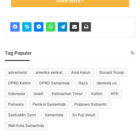
Show More
Bermain Mesin Slot dengan
Efektif di Kasino
Kasino kode promosi teratas uang nyata anda
mendapatkan jumlah uang yang baik secara gratis untuk
memulai perjalanan bingo online Anda, dan tentunya yang
Tag Populer
terbesar dalam bisnis Permainan Kasino Vancouver.
Memulai dengan dasar-dasar dan mendapatkan beberapa
latihan poker awal, Anda akan menyukai berbagai pilihan di
advertorial
amerika serikat
Andi Harun
Donald Trump
sini. Memasuki permainan, Anda dapat melihat langit
DPRD Kaltim
DPRD Samarinda
Gaza
idenesia.co
mengamuk animasi yang melengkapi suasana suram.
Indonesia
Israel
Kalimantan Timur
Kaltim
KPK
Kasino Mesin Judi Vip 2026
Pariwara
Pemkot Samarinda
Prabowo Subianto
Saefuddin Zuhri
Samarinda
Sri Puji Astuti
Kasino Mesin Slot Bermain Terbaik 2026
Wali Kota Samarinda
Terbaik kasino uang nyata 2026
Rolet terbaik terpercaya