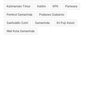
Kalimantan Timur
Kaltim
KPK
Pariwara
Pemkot Samarinda
Prabowo Subianto
Saefuddin Zuhri
Samarinda
Sri Puji Astuti
Wali Kota Samarinda