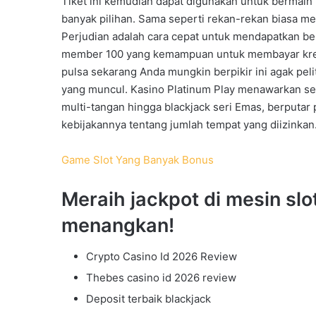
Tiket ini kemudian dapat digunakan untuk bermain 
banyak pilihan. Sama seperti rekan-rekan biasa mer
Perjudian adalah cara cepat untuk mendapatkan be
member 100 yang kemampuan untuk membayar kredi
pulsa sekarang Anda mungkin berpikir ini agak pelit 
yang muncul. Kasino Platinum Play menawarkan sega
multi-tangan hingga blackjack seri Emas, berputar
kebijakannya tentang jumlah tempat yang diizinkan
Game Slot Yang Banyak Bonus
Meraih jackpot di mesin slo
menangkan!
Crypto Casino Id 2026 Review
Thebes casino id 2026 review
Deposit terbaik blackjack