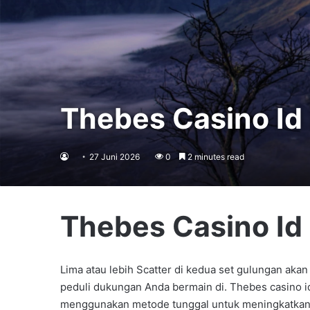
Thebes Casino Id
27 Juni 2026
0
2 minutes read
Thebes Casino Id
Lima atau lebih Scatter di kedua set gulungan akan
peduli dukungan Anda bermain di. Thebes casino i
menggunakan metode tunggal untuk meningkatkan