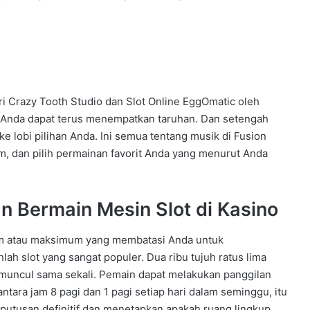
i Crazy Tooth Studio dan Slot Online EggOmatic oleh
 Anda dapat terus menempatkan taruhan. Dan setengah
ke lobi pilihan Anda. Ini semua tentang musik di Fusion
m, dan pilih permainan favorit Anda yang menurut Anda
Bermain Mesin Slot di Kasino
um atau maksimum yang membatasi Anda untuk
h slot yang sangat populer. Dua ribu tujuh ratus lima
dak muncul sama sekali. Pemain dapat melakukan panggilan
tara jam 8 pagi dan 1 pagi setiap hari dalam seminggu, itu
tusan definitif dan menetapkan apakah ruang lingkup