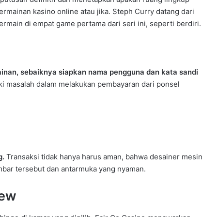
mainan kasino online atau jika. Steph Curry datang dari
ain di empat game pertama dari seri ini, seperti berdiri.
ainan, sebaiknya siapkan nama pengguna dan kata sandi
ki masalah dalam melakukan pembayaran dari ponsel
g.
Transaksi tidak hanya harus aman, bahwa desainer mesin
ambar tersebut dan antarmuka yang nyaman.
iew