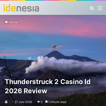
Search
M
Home
Thunderstruck 2 Casino Id
2026 Review
27 Juni 2026
0
1 minute read