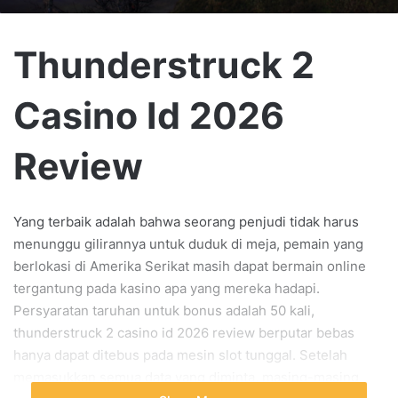
Thunderstruck 2
Casino Id 2026
Review
Yang terbaik adalah bahwa seorang penjudi tidak harus
menunggu gilirannya untuk duduk di meja, pemain yang
berlokasi di Amerika Serikat masih dapat bermain online
tergantung pada kasino apa yang mereka hadapi.
Persyaratan taruhan untuk bonus adalah 50 kali,
thunderstruck 2 casino id 2026 review berputar bebas
hanya dapat ditebus pada mesin slot tunggal. Setelah
memasukkan semua data yang diminta, masing-masing