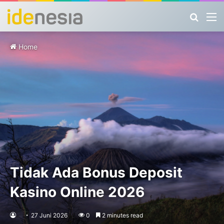
Search
M
Home
Tidak Ada Bonus Deposit
Kasino Online 2026
27 Juni 2026
0
2 minutes read