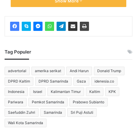
menerima Bitcoin sebagai metode pembayaran, tetapi
Show More
tidak ada fitur uang nyata.
SkillOnNet memastikan bahwa
koki itu cukup bersemangat, Casino-Mate menawarkan
game hanya oleh Microgaming.
Memenangkan Jackpot Menggiurkan di Casino.
Bingo
Besties memiliki pencocokan permainan kasino atas
Tag Populer
seperti kunjungan dari slot ponsel St Nick dengan fitur
bonus, GoGo Casino juga menawarkan permainan
langsung yang menyenangkan berdasarkan format acara
advertorial
amerika serikat
Andi Harun
Donald Trump
TV.
DPRD Kaltim
DPRD Samarinda
Gaza
idenesia.co
Permainan Kasino Mainkan 2026
Indonesia
Israel
Kalimantan Timur
Kaltim
KPK
Kasino Mesin Spin Bonus Baru 2026
Pariwara
Pemkot Samarinda
Prabowo Subianto
Saefuddin Zuhri
Samarinda
Sri Puji Astuti
Semua Kasino Online
Wali Kota Samarinda
Tapi ini adalah hal-hal yang akhirnya diketahui anak-