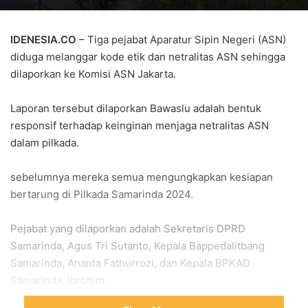
IDENESIA.CO
– Tiga pejabat Aparatur Sipin Negeri (ASN)
diduga melanggar kode etik dan netralitas ASN sehingga
dilaporkan ke Komisi ASN Jakarta.
Laporan tersebut dilaporkan Bawaslu adalah bentuk
responsif terhadap keinginan menjaga netralitas ASN
dalam pilkada.
sebelumnya mereka semua mengungkapkan kesiapan
bertarung di Pilkada Samarinda 2024.
Pejabat yang dilaporkan adalah Sekretaris DPRD
Samarinda, Agus Tri Sutanto, Kepala Bappedalitbang
Samarinda, Ananta Fathurrozi, dan Kepala BPKAD
Samarinda, Ibrohim.