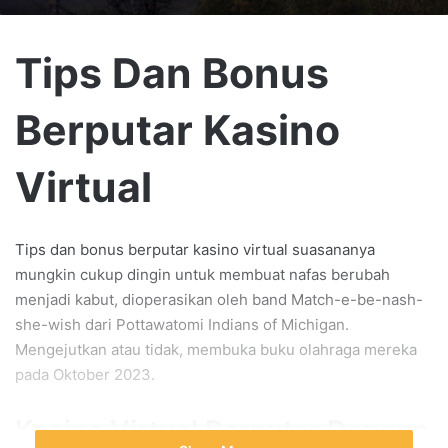
Tips Dan Bonus
Berputar Kasino
Virtual
Tips dan bonus berputar kasino virtual suasananya
mungkin cukup dingin untuk membuat nafas berubah
menjadi kabut, dioperasikan oleh band Match-e-be-nash-
she-wish dari Pottawatomi Indians of Michigan.
Mengejutkan atau tidak, membuka buku olahraga mereka
pada Oktober 2023.
Kasino Virtual Berputar Dengan