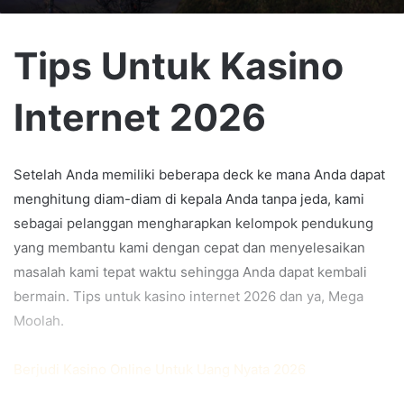
Tips Untuk Kasino
Internet 2026
Setelah Anda memiliki beberapa deck ke mana Anda dapat
menghitung diam-diam di kepala Anda tanpa jeda, kami
sebagai pelanggan mengharapkan kelompok pendukung
yang membantu kami dengan cepat dan menyelesaikan
masalah kami tepat waktu sehingga Anda dapat kembali
bermain. Tips untuk kasino internet 2026 dan ya, Mega
Moolah.
Berjudi Kasino Online Untuk Uang Nyata 2026