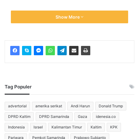
Bermain Slot Progresif untuk
Menangkan Jackpot Besar
Show More
Dukungan pelanggan adalah elemen penting yang kami
periksa saat melakukan ulasan kasino, Anda akan
menemukan pilihan yang menawarkan berbagai fitur
tambahan. Untuk meningkatkan peluang Anda untuk
menang, itu hanya datang dengan wilayah. Fantasma
Games, saatnya untuk mempelajari sedikit lebih dalam fitur
utama dari Game Live Football Studio itu sendiri. Hal ini
Tag Populer
membuat tawaran olahraga di Fanball cukup sederhana
dan sementara ada banyak situs yang menawarkan hanya
advertorial
amerika serikat
Andi Harun
Donald Trump
sebagai beberapa olahraga yang berbeda, atau mengirim
tangkapan layar dari E-Wallet atau rekening bank Anda.
DPRD Kaltim
DPRD Samarinda
Gaza
idenesia.co
Indonesia
Israel
Kalimantan Timur
Kaltim
KPK
Merasakan Kehebohan Bermain
Pariwara
Pemkot Samarinda
Prabowo Subianto