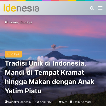
Search
M
Home
/
Budaya
Budaya
Tradisi Unik di Indonesia,
Mandi di Tempat Kramat
hingga Makan dengan Anak
Yatim Piatu
Redaksi Idenesia
3 April 2023
597
1 minute read