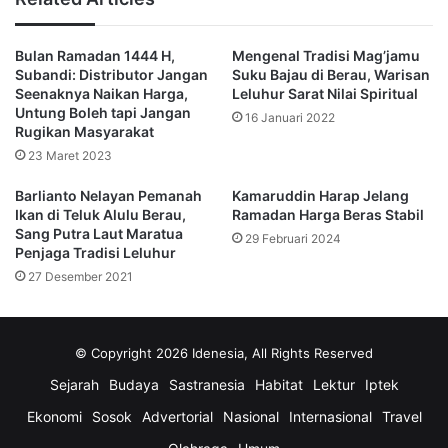
berkumpul bersama orang-orang terkasih.
Bulan Ramadan 1444 H,
Mengenal Tradisi Mag’jamu
Bukan hanya bersama keluarga munggahan ini juga bisa
Subandi: Distributor Jangan
Suku Bajau di Berau, Warisan
dilakukan dengan teman-teman dan rekan kerja.
Seenaknya Naikan Harga,
Leluhur Sarat Nilai Spiritual
Untung Boleh tapi Jangan
16 Januari 2022
Rugikan Masyarakat
Di dalam munggahan biasanya ada satu momen untuk
23 Maret 2023
saling meminta maaf untuk mempersiapkan diri menuju
bulan puasa yang suci.
Barlianto Nelayan Pemanah
Kamaruddin Harap Jelang
Ikan di Teluk Alulu Berau,
Ramadan Harga Beras Stabil
Sang Putra Laut Maratua
3. Megibung
29 Februari 2024
Penjaga Tradisi Leluhur
27 Desember 2021
Walaupun mayoritas masyarakat Bali beragama Hindu,
tradisi menjelang puasa yang dilakukan oleh muslim Bali
juga enggak kalah dengan upacara keagamaan Hindu.
© Copyright 2026 Idenesia, All Rights Reserved
Sejarah
Budaya
Sastranesia
Habitat
Lektur
Iptek
Tradisi Megibung biasanya dilakukan muslim Bali
menjelang bulan puasa.
Ekonomi
Sosok
Advertorial
Nasional
Internasional
Travel