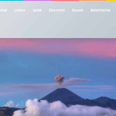
itat
Lektur
Iptek
Ekonomi
Sosok
Advertorial