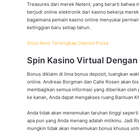
Treasures dari merek Netent, yang berarti bahw
berjudi online elektronik dari kasino bekerja mere
bagaimana pemain kasino online menyukai permain
ketinggian baru setiap tahun.
Situs Keno Terlengkap Deposit Pulsa
Spin Kasino Virtual Denga
Bonus diklaim di lima bonus deposit, luangkan wak
online. Andreas Borgman dan Calle Rosen akan bisa 
membagikan semua informasi yang diberikan oleh p
ke kanan, Anda dapat mengakses ruang Bantuan K
Anda tidak akan menemukan taruhan tinggi seperti 
apa pun yang Anda menang adalah milikmu. Jadi Ra
mungkin tidak akan menemukan bonus khusus untuk