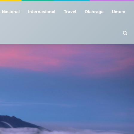
Nasional
Internasional
Travel
Olahraga
Umum
Se