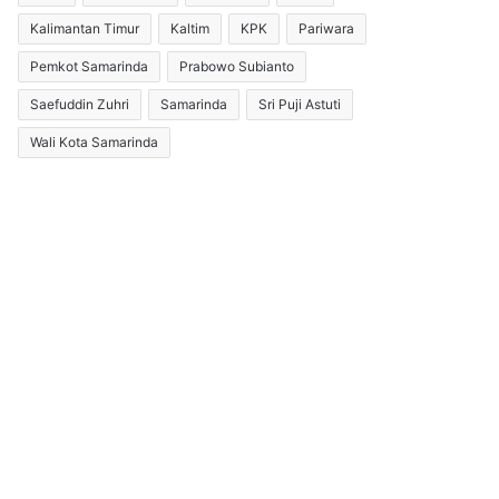
Kalimantan Timur
Kaltim
KPK
Pariwara
Pemkot Samarinda
Prabowo Subianto
Saefuddin Zuhri
Samarinda
Sri Puji Astuti
Wali Kota Samarinda