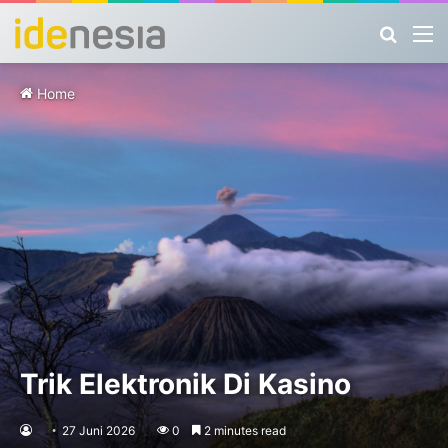
Search
M
Home
Trik Elektronik Di Kasino
27 Juni 2026
0
2 minutes read