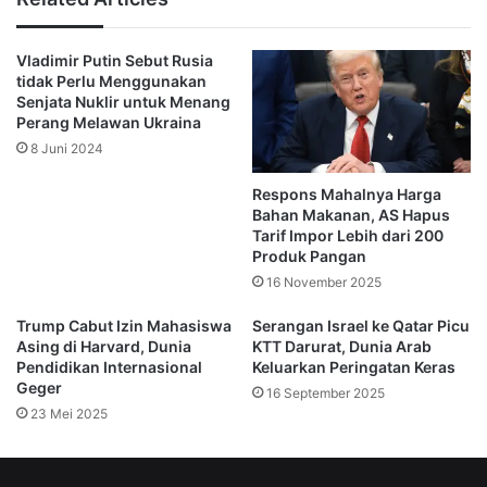
diperlakukan dengan bermartabat,” tegasnya.
Vladimir Putin Sebut Rusia
Namun, di pihak Ukraina, situasi ini menimbulkan
tidak Perlu Menggunakan
kekhawatiran. Kekalahan di Kursk dapat menjadi pukulan
Senjata Nuklir untuk Menang
telak bagi strategi Kyiv, terutama dalam negosiasi damai
Perang Melawan Ukraina
dengan Moskow.
8 Juni 2024
Respons Mahalnya Harga
Dengan kehilangan kendali atas wilayah tersebut, Ukraina
Bahan Makanan, AS Hapus
dapat kehilangan posisi tawar dalam perundingan yang
Tarif Impor Lebih dari 200
bertujuan mengakhiri perang yang telah berlangsung
Produk Pangan
selama tiga tahun terakhir
16 November 2025
Trump Cabut Izin Mahasiswa
Serangan Israel ke Qatar Picu
Permintaan Trump kepada Putin juga menjadi sinyal bahwa
Asing di Harvard, Dunia
KTT Darurat, Dunia Arab
AS masih memainkan peran aktif dalam dinamika perang
Pendidikan Internasional
Keluarkan Peringatan Keras
Geger
ini.
16 September 2025
23 Mei 2025
Sementara sebagian pihak melihat ini sebagai langkah
humaniter, yang lain menilai bahwa ini bisa menjadi