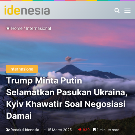
Search
M
Home
/
Internasional
Internasional
Trump Minta Putin
Selamatkan Pasukan Ukraina,
Kyiv Khawatir Soal Negosiasi
Damai
Redaksi Idenesia
15 Maret 2025
839
1 minute read