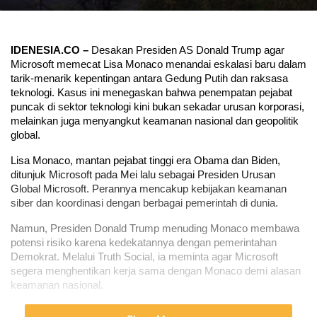
IDENESIA.CO –
 Desakan Presiden AS Donald Trump agar 
Microsoft memecat Lisa Monaco menandai eskalasi baru dalam 
tarik-menarik kepentingan antara Gedung Putih dan raksasa 
teknologi. Kasus ini menegaskan bahwa penempatan pejabat 
puncak di sektor teknologi kini bukan sekadar urusan korporasi, 
melainkan juga menyangkut keamanan nasional dan geopolitik 
global.
Lisa Monaco, mantan pejabat tinggi era Obama dan Biden, 
ditunjuk Microsoft pada Mei lalu sebagai Presiden Urusan 
Global Microsoft. Perannya mencakup kebijakan keamanan 
siber dan koordinasi dengan berbagai pemerintah di dunia.
Namun, Presiden Donald Trump menuding Monaco membawa 
potensi risiko karena kedekatannya dengan pemerintahan 
Demokrat. Melalui Truth Social, ia meminta agar Microsoft 
segera menghentikan kerja sama dengan Monaco demi alasan 
keamanan nasional.
“Menurut pendapat saya, Microsoft harus segera mengakhiri 