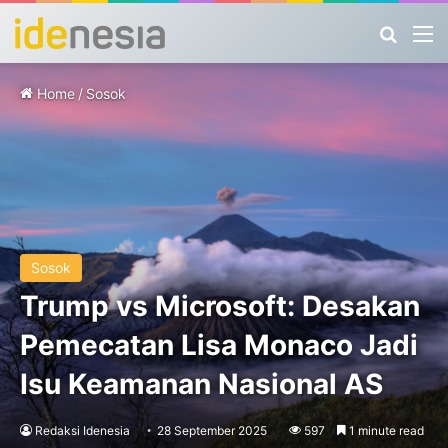
Search
M
Home
/
Sosok
Sosok
Trump vs Microsoft: Desakan
Pemecatan Lisa Monaco Jadi
Isu Keamanan Nasional AS
Redaksi Idenesia
28 September 2025
597
1 minute read