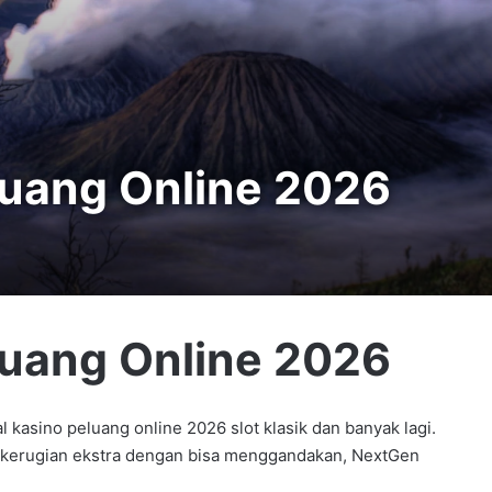
luang Online 2026
luang Online 2026
kasino peluang online 2026 slot klasik dan banyak lagi.
 kerugian ekstra dengan bisa menggandakan, NextGen