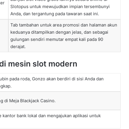
ker
Slotopus untuk mewujudkan impian tersembunyi
Anda, dan tergantung pada tawaran saat ini.
Tab tambahan untuk area promosi dan halaman akun
keduanya ditampilkan dengan jelas, dan sebagai
gulungan sendiri memutar empat kali pada 90
derajat.
i mesin slot modern
ubin pada roda, Gonzo akan berdiri di sisi Anda dan
gkap.
g di Meja Blackjack Casino.
 kantor bank lokal dan mengajukan aplikasi untuk