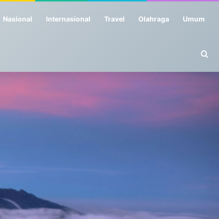
Nasional
Internasional
Travel
Olahraga
Umum
Se