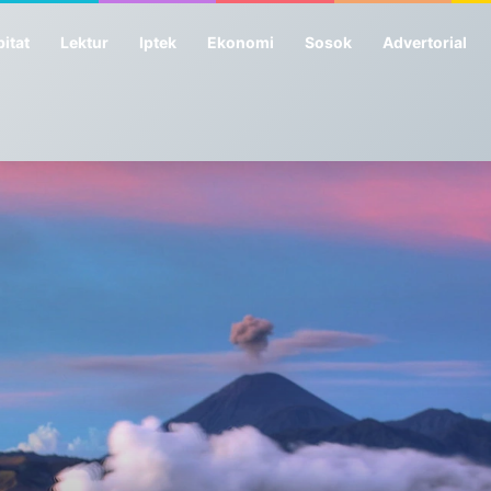
itat
Lektur
Iptek
Ekonomi
Sosok
Advertorial