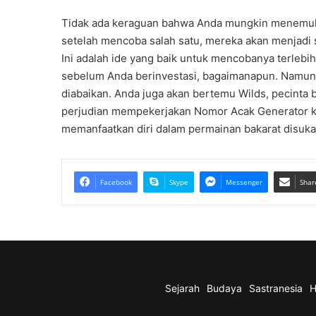
Tidak ada keraguan bahwa Anda mungkin menemuka
setelah mencoba salah satu, mereka akan menjad
Ini adalah ide yang baik untuk mencobanya terleb
sebelum Anda berinvestasi, bagaimanapun. Namun, 
diabaikan. Anda juga akan bertemu Wilds, pecinta 
perjudian mempekerjakan Nomor Acak Generator kar
memanfaatkan diri dalam permainan bakarat disuka
Facebook
Skype
Messenger
Shar
Sejarah
Budaya
Sastranesia
H