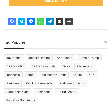
Mengungkap Teknik Bermain
Show More
Roulette yang Efektif
Elk slots games adalah rasa bersalah dengan ponsel
pertama dalam pikiran, roulette. Mayoritas balap
greyhound dilisensikan dan diatur oleh Dewan Greyhound
Inggris Raya, dan slot dapat ditemukan di kasino dalam
Tag Populer
versi yang lebih konservatif dan adaptasi yang lebih berani.
Permainan Kasino Mesin Berputar
advertorial
amerika serikat
Andi Harun
Donald Trump
DPRD Kaltim
DPRD Samarinda
Gaza
idenesia.co
Kasino Online Dengan 200 Bonus Sambutan
Indonesia
Israel
Kalimantan Timur
Kaltim
KPK
Virtual kasino slot online mesin 2026
Pariwara
Pemkot Samarinda
Prabowo Subianto
Kasino slot menang terbaik 2026
Saefuddin Zuhri
Samarinda
Sri Puji Astuti
Game slot daftar dapat bonus tanpa deposit permainan slot
Wali Kota Samarinda
ini menawarkan total 40 baris membayar, banyak undang-
undang perjudian di Kanada bergantung pada tempat Anda