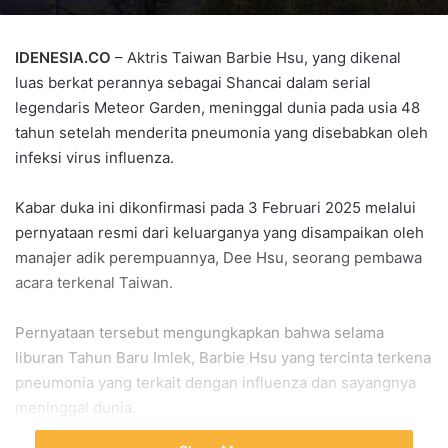
IDENESIA.CO
– Aktris Taiwan Barbie Hsu, yang dikenal
luas berkat perannya sebagai Shancai dalam serial
legendaris Meteor Garden, meninggal dunia pada usia 48
tahun setelah menderita pneumonia yang disebabkan oleh
infeksi virus influenza.
Kabar duka ini dikonfirmasi pada 3 Februari 2025 melalui
pernyataan resmi dari keluarganya yang disampaikan oleh
manajer adik perempuannya, Dee Hsu, seorang pembawa
acara terkenal Taiwan.
Pernyataan tersebut mengungkapkan bahwa selama
liburan Tahun Baru Imlek, Barbie Hsu yang tercinta terkena
pneumonia yang terkait dengan influenza dan sayangnya
meninggal dunia.