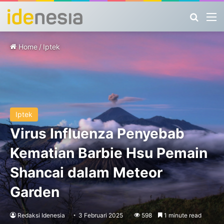
Search
M
Home
/
Iptek
Iptek
Virus Influenza Penyebab
Kematian Barbie Hsu Pemain
Shancai dalam Meteor
Garden
Redaksi Idenesia
3 Februari 2025
598
1 minute read