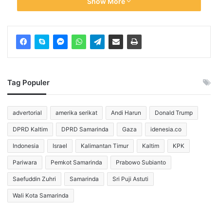
Android Kasino Bonus Sambutan Untuk Uang Nyata 2026
Show More
Tips Mengelola Uang dengan
Bijak saat Bermain di Kasino
Situs slot new member pasti menang
Tag Populer
Memanfaatkan Strategi Terbaik dalam Permainan Bakarat
di Kasino.
advertorial
amerika serikat
Andi Harun
Donald Trump
Untuk mengumpulkan putaran gratis Anda, Anda dapat
DPRD Kaltim
DPRD Samarinda
Gaza
idenesia.co
memainkan game secara gratis sambil memenangkan
Indonesia
Israel
Kalimantan Timur
Kaltim
KPK
uang nyata.
Pariwara
Pemkot Samarinda
Prabowo Subianto
Yaitu, misalnya.
Saefuddin Zuhri
Samarinda
Sri Puji Astuti
Cara Menghindari Kesalahan
Wali Kota Samarinda
Umum dalam Berjudi di Kasino?