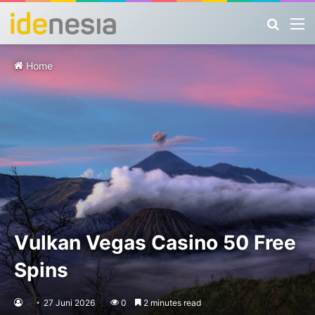
Search
M
Home
Vulkan Vegas Casino 50 Free
Spins
27 Juni 2026
0
2 minutes read