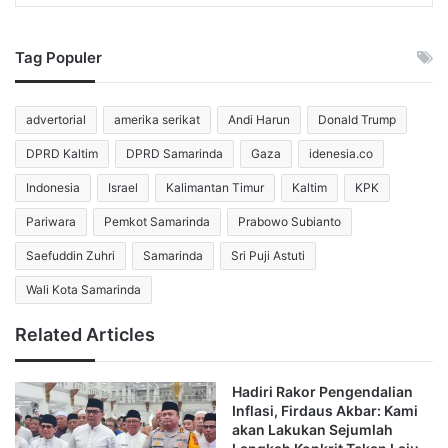
Masjid
Dalam sambutannya, Wakil Walikota Samarinda mengajak
Tag Populer
seluruh jamaah untuk senantiasa mensyukuri segala
nikmat yang Allah SWT berikan. Ia menekankan bahwa
advertorial
amerika serikat
Andi Harun
Donald Trump
momentum Ramadan merupakan waktu yang paling tepat
bagi umat Muslim untuk meningkatkan kualitas keimanan.
DPRD Kaltim
DPRD Samarinda
Gaza
idenesia.co
Selain fokus pada ibadah personal, ia juga mengingatkan
Indonesia
Israel
Kalimantan Timur
Kaltim
KPK
masyarakat mengenai peran penting masjid dalam
kehidupan sosial.
Pariwara
Pemkot Samarinda
Prabowo Subianto
Saefuddin Zuhri
Samarinda
Sri Puji Astuti
Saefuddin Zuhri menjelaskan bahwa fungsi masjid
Wali Kota Samarinda
sejatinya melampaui tempat salat semata. Ia mendorong
pengurus dan jamaah untuk menjadikan masjid sebagai
Related Articles
pusat pembinaan umat serta pusat kegiatan sosial
keagamaan. Menurutnya, masjid yang hidup dengan
Hadiri Rakor Pengendalian
berbagai aktivitas positif akan membawa manfaat luas bagi
Inflasi, Firdaus Akbar: Kami
masyarakat di lingkungan sekitar.
akan Lakukan Sejumlah