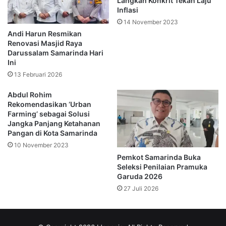
Langkah Konkrit Tekan Laju
Inflasi
“Kita patut bersyukur atas segala nikmat yang telah Allah
14 November 2023
SWT berikan. Momentum Ramadan ini hendaknya kita
Andi Harun Resmikan
manfaatkan untuk meningkatkan keimanan dan
Renovasi Masjid Raya
memakmurkan masjid,” ujar Saefuddin di hadapan para
Darussalam Samarinda Hari
jamaah.
Ini
13 Februari 2026
Menjaga Kebersihan dan
Abdul Rohim
Rekomendasikan ‘Urban
Kenyamanan Tempat Ibadah
Farming’ sebagai Solusi
Jangka Panjang Ketahanan
Wakil Walikota Samarinda juga menyoroti pentingnya rasa
Pangan di Kota Samarinda
memiliki masyarakat terhadap fasilitas ibadah. Ia meminta
10 November 2023
warga menjaga Masjid Besar Ash-Shabirin dengan penuh
Pemkot Samarinda Buka
Seleksi Penilaian Pramuka
tanggung jawab layaknya merawat tempat tinggal pribadi.
Garuda 2026
Dengan kepedulian yang tinggi, bangunan masjid akan
27 Juli 2026
tetap terjaga fungsinya sebagai tempat yang tenang untuk
beribadah.