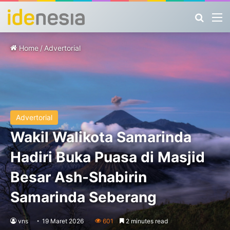
Search
M
Home
/
Advertorial
Advertorial
Wakil Walikota Samarinda
Hadiri Buka Puasa di Masjid
Besar Ash-Shabirin
Samarinda Seberang
vns
19 Maret 2026
601
2 minutes read