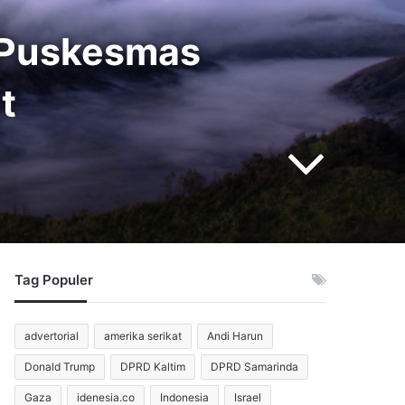
 Puskesmas
t
Tag Populer
advertorial
amerika serikat
Andi Harun
Donald Trump
DPRD Kaltim
DPRD Samarinda
Gaza
idenesia.co
Indonesia
Israel