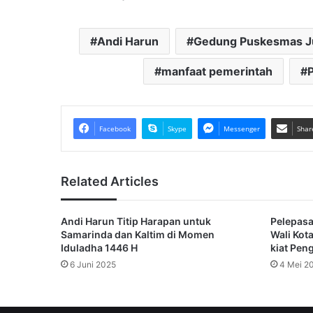
Andi Harun
Gedung Puskesmas J
manfaat pemerintah
Facebook
Skype
Messenger
Shar
Related Articles
Andi Harun Titip Harapan untuk
Pelepas
Samarinda dan Kaltim di Momen
Wali Kot
Iduladha 1446 H
kiat Pen
6 Juni 2025
4 Mei 2