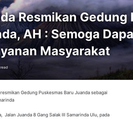
inda Resmikan Gedung
nda, AH : Semoga Dapa
yanan Masyarakat
 read
meresmikan Gedung Puskesmas Baru Juanda sebagai
amarinda
, Jalan Juanda 8 Gang Salak III Samarinda Ulu, pada