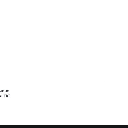
gunan
ki TKD