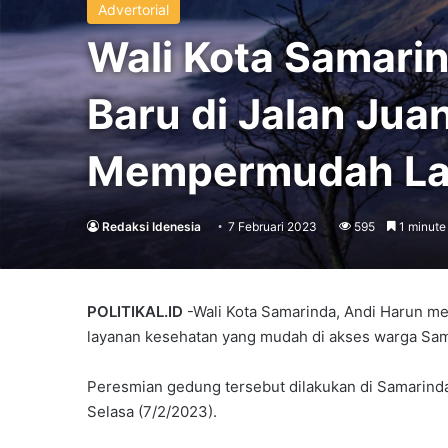
Advertorial
Wali Kota Samar
Baru di Jalan Jua
Mempermudah La
Redaksi Idenesia
7 Februari 2023
595
1 minute
POLITIKAL.ID
-Wali Kota Samarinda, Andi Harun 
layanan kesehatan yang mudah di akses warga S
Peresmian gedung tersebut dilakukan di Samarinda
Selasa (7/2/2023).