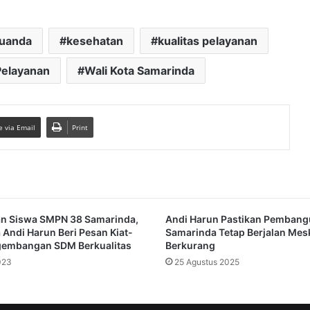
uanda
kesehatan
kualitas pelayanan
Pelayanan
Wali Kota Samarinda
e via Email
Print
an Siswa SMPN 38 Samarinda,
Andi Harun Pastikan Pemban
a Andi Harun Beri Pesan Kiat-
Samarinda Tetap Berjalan Mes
gembangan SDM Berkualitas
Berkurang
023
25 Agustus 2025