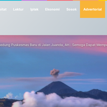
itat
Lektur
Iptek
Ekonomi
Sosok
Advertorial
 Gedung Puskesmas Baru di Jalan Juanda, AH : Semoga Dapat Mem