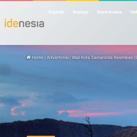
Sejarah
Budaya
Sastranesia
Hab
Home
/
Advertorial
/
Wali Kota Samarinda Resmikan