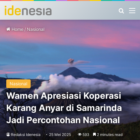
Search
M
Home
/
Nasional
Nasional
Wamen Apresiasi Koperasi
Karang Anyar di Samarinda
Jadi Percontohan Nasional
Redaksi Idenesia
25 Mei 2025
593
2 minutes read