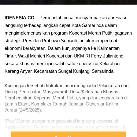
IDENESIA.CO –
 Pemerintah pusat menyampaikan apresiasi 
langsung terhadap langkah cepat Kota Samarinda dalam 
mengimplementasikan program Koperasi Merah Putih, gagasan 
strategis Presiden Prabowo Subianto untuk memperkuat 
ekonomi kerakyatan. Dalam kunjungannya ke Kalimantan 
Timur, Wakil Menteri Koperasi dan UKM RI Ferry Juliantono 
secara khusus meninjau salah satu koperasi di Kelurahan 
Karang Anyar, Kecamatan Sungai Kunjang, Samarinda.
Kunjungan tersebut dilakukan usai menghadiri Peluncuran dan 
Dialog Percepatan Musyawarah Desa/Kelurahan Khusus 
Pembentukan Koperasi Merah Putih, yang diselenggarakan di 
Lamin Etam, Kompleks Rumah Jabatan Gubernur Kaltim, 
Jumat (24/5/2025).
“Pak Wamen sangat mengapresiasi langsung koperasi di 
Karang Anyar. Bahkan beliau menyarankan agar koperasi ini 
menambah unit usaha seperti apotek dan layanan publik 