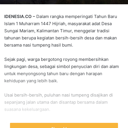
IDENESIA.CO –
Dalam rangka memperingati Tahun Baru
Islam 1 Muharram 1447 Hijriah, masyarakat adat Desa
Sungai Mariam, Kalimantan Timur, menggelar tradisi
tahunan berupa kegiatan bersih-bersih desa dan makan
bersama nasi tumpeng hasil bumi.
Sejak pagi, warga bergotong royong membersihkan
lingkungan desa, sebagai simbol penyucian diri dan alam
untuk menyongsong tahun baru dengan harapan
kehidupan yang lebih baik.
Usai bersih-bersih, puluhan nasi tumpeng disajikan di
sepanjang jalan utama dan disantap bersama dalam
suasana kekeluargaan.
Ketua Lembaga Adat, Amir Aras, menyatakan bahwa tradisi