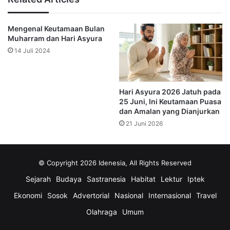
“Semangat kebersamaan ini harus kita rawat sebagai
bagian dari identitas budaya dan nilai-nilai keagamaan
Mengenal Keutamaan Bulan
kita,” pungkasnya. (*)
Muharram dan Hari Asyura
14 Juli 2024
Bulan Muharram
Desa Sungai Mariam
nasi tumpeng
Tahun Baru Islam
Hari Asyura 2026 Jatuh pada
25 Juni, Ini Keutamaan Puasa
dan Amalan yang Dianjurkan
21 Juni 2026
© Copyright 2026 Idenesia, All Rights Reserved
Sejarah
Budaya
Sastranesia
Habitat
Lektur
Iptek
Ekonomi
Sosok
Advertorial
Nasional
Internasional
Travel
Olahraga
Umum