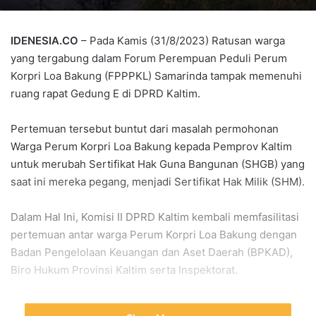
IDENESIA.CO
– Pada Kamis (31/8/2023) Ratusan warga
yang tergabung dalam Forum Perempuan Peduli Perum
Korpri Loa Bakung (FPPPKL) Samarinda tampak memenuhi
ruang rapat Gedung E di DPRD Kaltim.
Pertemuan tersebut buntut dari masalah permohonan
Warga Perum Korpri Loa Bakung kepada Pemprov Kaltim
untuk merubah Sertifikat Hak Guna Bangunan (SHGB) yang
saat ini mereka pegang, menjadi Sertifikat Hak Milik (SHM).
Dalam Hal Ini, Komisi II DPRD Kaltim kembali memfasilitasi
pertemuan antar warga Perum Korpri Loa Bakung dengan
Badan Pengelolaan Keuangan dan Aset Daerah (BPKAD),
Biro Hukum Provinsi Kaltim serta Inspektorat.
Rapat ini dipimpin Anggota Komisi II DPRD Kaltim, Sapto