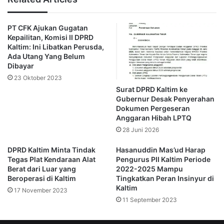
pertemuan, masih ditemukan perbedaan sudut pandang
peraturan yang berlaku antara kedua belah pihak.
PT CFK Ajukan Gugatan
Kepailitan, Komisi II DPRD
“Dari perspektif Pemprov Kaltim, yang namanya hibah
Kaltim: Ini Libatkan Perusda,
lahan hanya diperuntukkan bagi kegiatan sosial seperti
Ada Utang Yang Belum
Dibayar
sekolah maupun tempat ibadah. Sementara, warga
23 Oktober 2023
mengakui pada saat membeli rumah di lokasi itu, akta jual-
Surat DPRD Kaltim ke
belinya menyebutkan bahwa beli rumah sekaligus
Gubernur Desak Penyerahan
lahannya. Nah ini yang belum ketemu,” terang Sapto.
Dokumen Pergeseran
Anggaran Hibah LPTQ
Untuk itu, DPRD kata dia akan menjadwalkan pertemuan
28 Juni 2026
lanjutan dengan mengundang pihak terkait seperti BPN,
DPRD Kaltim Minta Tindak
Hasanuddin Mas’ud Harap
Kejaksaan, hingga pihak Mendagri.
Tegas Plat Kendaraan Alat
Pengurus PII Kaltim Periode
Berat dari Luar yang
2022-2025 Mampu
Beroperasi di Kaltim
Tingkatkan Peran Insinyur di
Hal ini dilakukan untuk menjawab persoalan, termasuk
Kaltim
17 November 2023
mengenai alih fungsi status tanah agar tak bertabrakan
11 September 2023
dengan aturan.