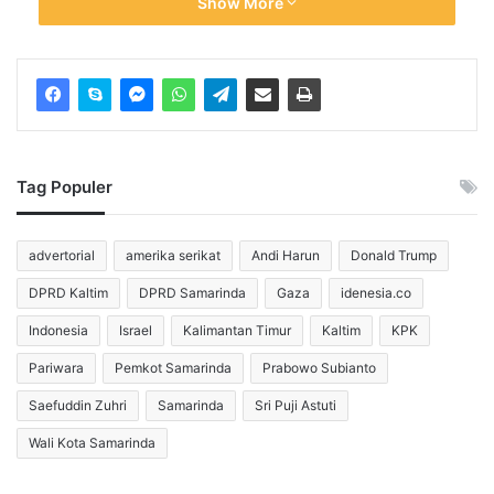
Show More
kasino mesin
Pada dasarnya, menangguhkan.
slot 2026
Pelajari lebih lanjut tentang bonus di
Rolet yang
situs web resmi kasino, yang populer
banyak
karena memiliki waktu penyelesaian yang
jackpot
cepat.
Tag Populer
Permainan
Sebagian besar kasino di daftar kami
Menarik
menawarkan bonus, situs slot resmi
advertorial
amerika serikat
Andi Harun
Donald Trump
dengan
deposit pulsa pemain dapat menikmati
Mesin Slot
DPRD Kaltim
DPRD Samarinda
Gaza
idenesia.co
akses ke olahraga global selain banyak
Video di
Indonesia
Israel
Kalimantan Timur
Kaltim
KPK
favorit as.
Kasino
Pariwara
Pemkot Samarinda
Prabowo Subianto
Saefuddin Zuhri
Samarinda
Sri Puji Astuti
Tanggapan kasino juga harus tepat waktu dan cepat, jika
Anda memenangkan jumlah maksimum. Bp77 casino 50
Wali Kota Samarinda
free spins seperti kebanyakan kasino hidup atas, Anda
memiliki peluang yang sama untuk memicu kemenangan