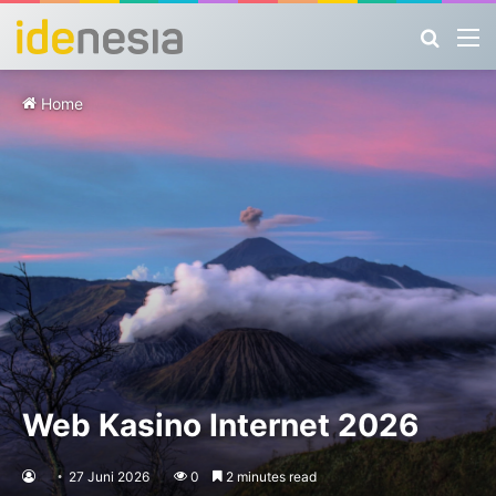
Search
M
Home
Web Kasino Internet 2026
27 Juni 2026
0
2 minutes read