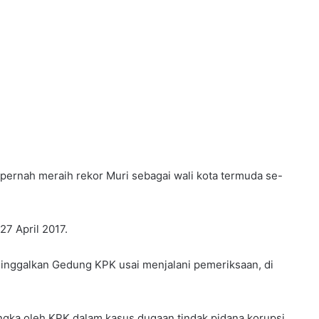
pernah meraih rekor Muri sebagai wali kota termuda se-
27 April 2017.
ninggalkan Gedung KPK usai menjalani pemeriksaan, di
angka oleh KPK dalam kasus dugaan tindak pidana korupsi