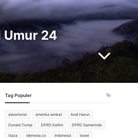
i Umur 24
Tag Populer
advertorial
amerika serikat
Andi Harun
Donald Trump
DPRD Kaltim
DPRD Samarinda
Gaza
idenesia.co
Indonesia
Israel