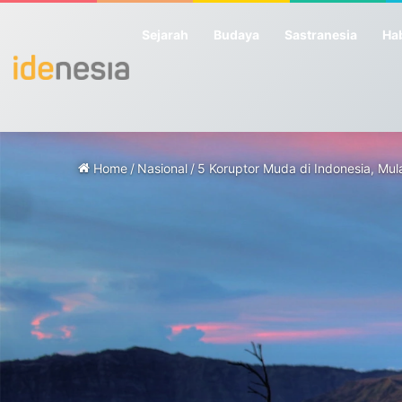
Sejarah
Budaya
Sastranesia
Hab
Home
/
Nasional
/
5 Koruptor Muda di Indonesia, Mul