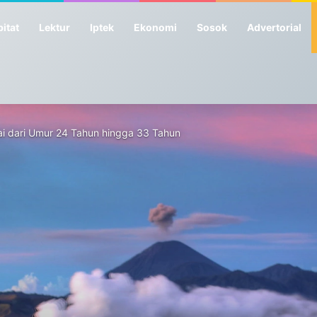
itat
Lektur
Iptek
Ekonomi
Sosok
Advertorial
ai dari Umur 24 Tahun hingga 33 Tahun