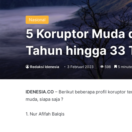
Nasional
5 Koruptor Muda d
Tahun hingga 33
Redaksi Idenesia
3 Februari 2023
598
5 minute
IDENESIA.CO
– Berikut beberapa profil koruptor t
muda, siapa saja ?
1. Nur Afifah Balqis