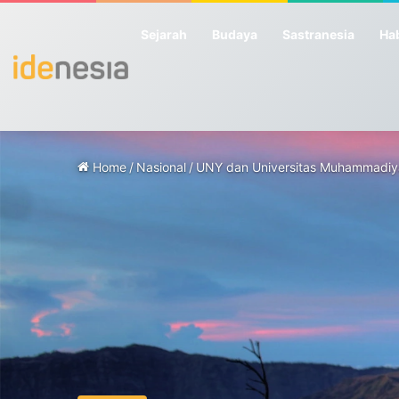
Sejarah
Budaya
Sastranesia
Hab
Home
/
Nasional
/
UNY dan Universitas Muhammadiyah