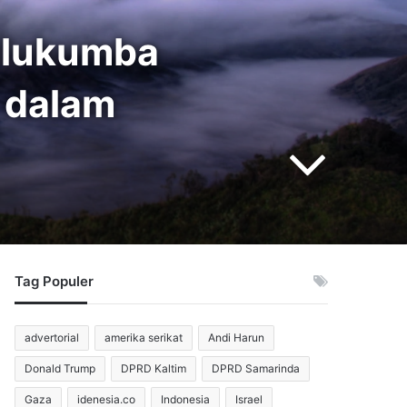
ulukumba
k dalam
Tag Populer
advertorial
amerika serikat
Andi Harun
Donald Trump
DPRD Kaltim
DPRD Samarinda
Gaza
idenesia.co
Indonesia
Israel