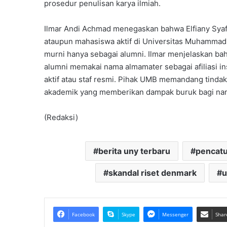
prosedur penulisan karya ilmiah.
Ilmar Andi Achmad menegaskan bahwa Elfiany Syafru
ataupun mahasiswa aktif di Universitas Muhammad
murni hanya sebagai alumni. Ilmar menjelaskan ba
alumni memakai nama almamater sebagai afiliasi ins
aktif atau staf resmi. Pihak UMB memandang tindak
akademik yang memberikan dampak buruk bagi nama
(Redaksi)
berita uny terbaru
pencat
skandal riset denmark
u
Facebook
Skype
Messenger
Shar