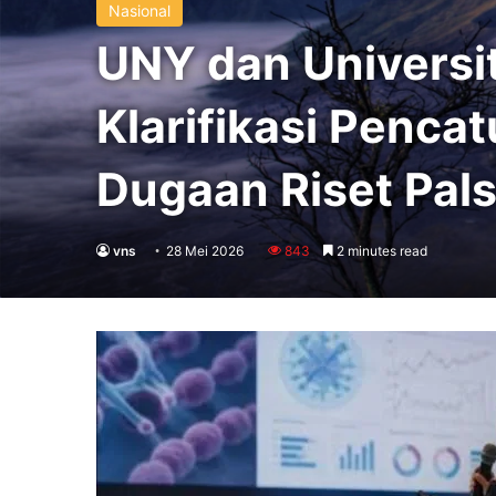
Nasional
UNY dan Univers
Klarifikasi Penca
Dugaan Riset Pal
vns
28 Mei 2026
843
2 minutes read