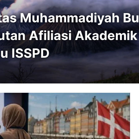
itas Muhammadiyah B
tutan Afiliasi Akademi
su ISSPD