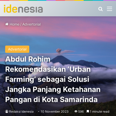
Search
M
Home
/
Advertorial
Advertorial
Abdul Rohim
Rekomendasikan ‘Urban
Farming’ sebagai Solusi
Jangka Panjang Ketahanan
Pangan di Kota Samarinda
Redaksi Idenesia
10 November 2023
596
1 minute read