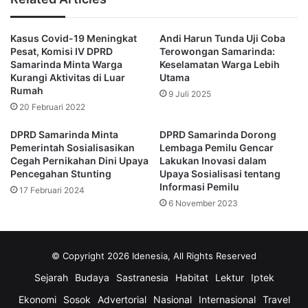
Menurutnya, pemanfaatan teknologi dan inovasi dalam
meningkatkan produksi pangan lokal, seperti budidaya
Kasus Covid-19 Meningkat
Andi Harun Tunda Uji Coba
kangkung, dapat menjadi jawaban terhadap tantangan saat
Pesat, Komisi IV DPRD
Terowongan Samarinda:
ini.
Samarinda Minta Warga
Keselamatan Warga Lebih
Kurangi Aktivitas di Luar
Utama
Rumah
Rohim berharap agar pihak terkait segera menginisiasi
9 Juli 2025
20 Februari 2022
diskusi guna mencari solusi jangka panjang terkait
ketahanan pangan di Kota Samarinda.
DPRD Samarinda Minta
DPRD Samarinda Dorong
Pemerintah Sosialisasikan
Lembaga Pemilu Gencar
Cegah Pernikahan Dini Upaya
Lakukan Inovasi dalam
Dia juga menyatakan kesiapannya untuk berkolaborasi
Pencegahan Stunting
Upaya Sosialisasi tentang
dengan Dinas Ketahanan Pangan dan Pertanian dalam
Informasi Pemilu
17 Februari 2024
upaya mencari solusi terbaik.
6 November 2023
“Kami siap berkolaborasi dengan Dinas Ketahanan Pangan
dan Pertanian untuk mencari solusi terbaik bagi ketahanan
© Copyright 2026 Idenesia, All Rights Reserved
pangan Samarinda,” tutupnya.
Sejarah
Budaya
Sastranesia
Habitat
Lektur
Iptek
(Advertorial)
Ekonomi
Sosok
Advertorial
Nasional
Internasional
Travel