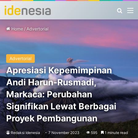
Search
M
Home
/
Advertorial
Advertorial
Apresiasi Kepemimpinan
Andi Harun-Rusmadi,
Markaca: Perubahan
Signifikan Lewat Berbagai
Proyek Pembangunan
Redaksi Idenesia
7 November 2023
595
1 minute read