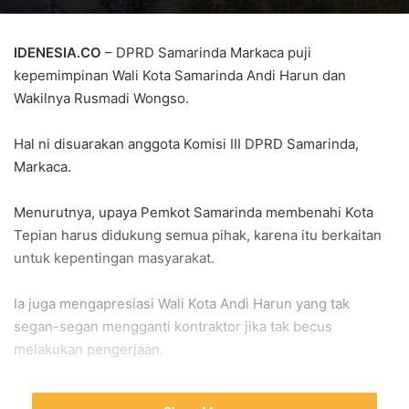
IDENESIA.CO
– DPRD Samarinda Markaca puji
kepemimpinan Wali Kota Samarinda Andi Harun dan
Wakilnya Rusmadi Wongso.
Hal ni disuarakan anggota Komisi III DPRD Samarinda,
Markaca.
Menurutnya, upaya Pemkot Samarinda membenahi Kota
Tepian harus didukung semua pihak, karena itu berkaitan
untuk kepentingan masyarakat.
Ia juga mengapresiasi Wali Kota Andi Harun yang tak
segan-segan mengganti kontraktor jika tak becus
melakukan pengerjaan.
Menurutnya, sudah seharusnya seorang pimpinan