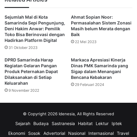
Bahkan, ia optimis Anggaran Pendapatan dan Belanja
Sejumlah Mal di Kota
Ahmat Sopian Noor:
Daerah (APBD) kota Samarinda dapat meningkat.
Samarinda Sepi Pengunjung,
Permasalahan Sistem Zonasi
Deni Hakim Anwar: Pemilik
Masih belum Merata dengan
“Karena melihat tren kenaikan APBD kita setiap tahun akan
Toko Bisa Berinovasi dengan
Baik
Hadirkan Platform Digital
meningkat, semoga saja itu berjalan konsisten dan bisa
22 Mei 2023
31 Oktober 2023
memenuhi harapan masyarakat,” pungkasnya.
DPRD Samarinda Harap
Markaca Apresiasi Kinerja
(Adv/DPRD Samarinda)
Kegiatan Gelaran Pangan
Dinas PMK Samarinda yang
Produk Peternakan Dapat
Sigap dalam Menangani
Dilaksanakan di Setiap
Bencana Kebakaran
Keluarahan
APBD
DPRD Samarinda
Markaca
29 Februari 2024
9 November 2022
Pemkot Samarinda
© Copyright 2026 Idenesia, All Rights Reserved
Sejarah
Budaya
Sastranesia
Habitat
Lektur
Iptek
Ekonomi
Sosok
Advertorial
Nasional
Internasional
Travel