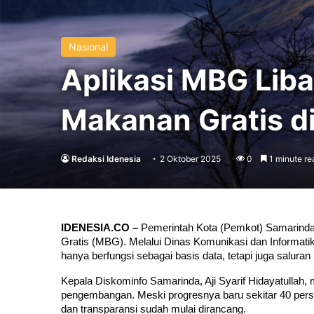
Nasional
Aplikasi MBG Lib
Makanan Gratis d
Redaksi Idenesia
2 Oktober 2025
0
1 minute re
IDENESIA.CO –
 Pemerintah Kota (Pemkot) Samarinda
Gratis (MBG). Melalui Dinas Komunikasi dan Informatika
hanya berfungsi sebagai basis data, tetapi juga salura
Kepala Diskominfo Samarinda, Aji Syarif Hidayatullah, m
pengembangan. Meski progresnya baru sekitar 40 perse
dan transparansi sudah mulai dirancang.