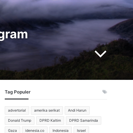
ogram
Tag Populer
advertorial
amerika serikat
Andi Harun
Donald Trump
DPRD Kaltim
DPRD Samarinda
Gaza
idenesia.co
Indonesia
Israel