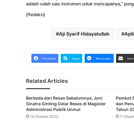
adalah salah satu instrumen untuk mencapainya,” pungk
(Redaksi)
Aji Syarif Hidayatullah
Apli
Facebook
Skype
Messenger
Shar
Related Articles
Berbeda dari Reses Sebelumnya, Joni
Pemkot S
Sinatra Ginting Gelar Reses di Magister
dan Penu
Administrasi Publik Unmul
Tahun 20
14 Oktober 2022
17 Mare