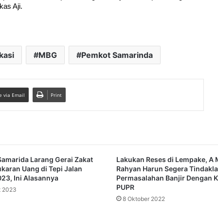
as Aji.
kasi
MBG
Pemkot Samarinda
e via Email
Print
amarida Larang Gerai Zakat
Lakukan Reses di Lempake, A M
karan Uang di Tepi Jalan
Rahyan Harun Segera Tindakla
23, Ini Alasannya
Permasalahan Banjir Dengan K
PUPR
t 2023
8 Oktober 2022