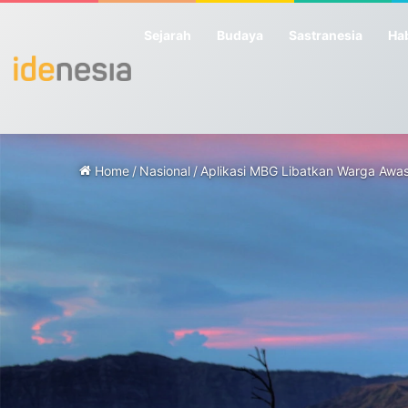
Sejarah
Budaya
Sastranesia
Hab
Home
/
Nasional
/
Aplikasi MBG Libatkan Warga Awas