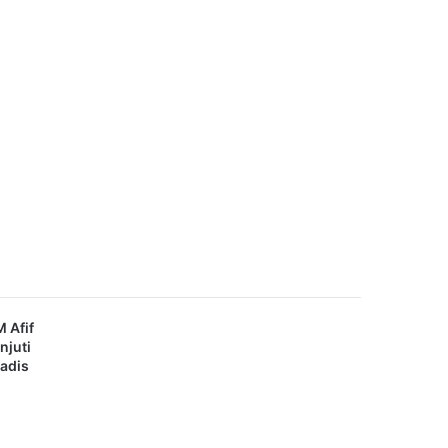
 Afif
njuti
adis