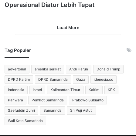
Operasional Diatur Lebih Tepat
Load More
Tag Populer
advertorial
amerika serikat
Andi Harun
Donald Trump
DPRD Kaltim
DPRD Samarinda
Gaza
idenesia.co
Indonesia
Israel
Kalimantan Timur
Kaltim
KPK
Pariwara
Pemkot Samarinda
Prabowo Subianto
Saefuddin Zuhri
Samarinda
Sri Puji Astuti
Wali Kota Samarinda