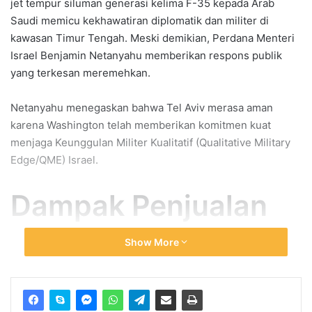
jet tempur siluman generasi kelima F-35 kepada Arab
Saudi memicu kekhawatiran diplomatik dan militer di
kawasan Timur Tengah. Meski demikian, Perdana Menteri
Israel Benjamin Netanyahu memberikan respons publik
yang terkesan meremehkan.
Netanyahu menegaskan bahwa Tel Aviv merasa aman
karena Washington telah memberikan komitmen kuat
menjaga Keunggulan Militer Kualitatif (Qualitative Military
Edge/QME) Israel.
Dampak Penjualan
F-35 terhadap
Show More
Keseimbangan