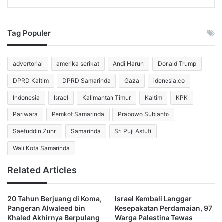
Militer Kawasan
Tag Populer
Penjualan F-35 ini berpotensi mengubah peta kekuatan
udara di kawasan yang sudah tegang. Meski rencana
tersebut menuai keberatan dari lembaga militer dan
advertorial
amerika serikat
Andi Harun
Donald Trump
sejumlah pejabat di Capitol Hill, pemerintahan Trump
DPRD Kaltim
DPRD Samarinda
Gaza
idenesia.co
berpegang pada undang-undang AS tahun 2008 yang
Indonesia
Israel
Kalimantan Timur
Kaltim
KPK
mewajibkan Washington memastikan Israel tetap memiliki
keunggulan militer yang tidak tertandingi di Timur Tengah.
Pariwara
Pemkot Samarinda
Prabowo Subianto
Saefuddin Zuhri
Samarinda
Sri Puji Astuti
Dalam wawancara berbahasa Ibrani dengan media Israel,
Wali Kota Samarinda
Abu Ali Express, Netanyahu mencoba meredakan
kekhawatiran publik.
Related Articles
Ia mengatakan telah berdiskusi panjang dengan Menteri
20 Tahun Berjuang di Koma,
Israel Kembali Langgar
Luar Negeri AS Marco Rubio, yang menegaskan kembali
Pangeran Alwaleed bin
Kesepakatan Perdamaian, 97
komitmen Amerika Serikat untuk mempertahankan QME
Khaled Akhirnya Berpulang
Warga Palestina Tewas