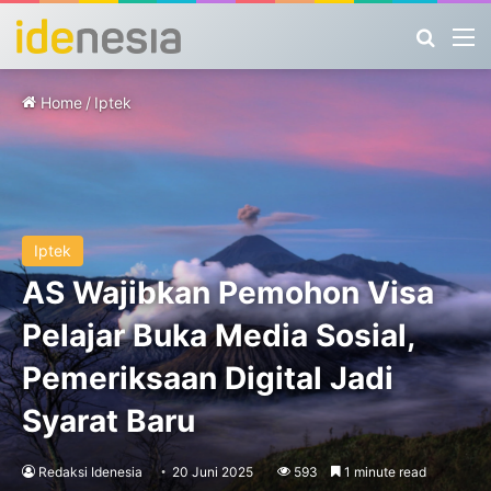
Search
M
Home
/
Iptek
Iptek
AS Wajibkan Pemohon Visa
Pelajar Buka Media Sosial,
Pemeriksaan Digital Jadi
Syarat Baru
Redaksi Idenesia
20 Juni 2025
593
1 minute read