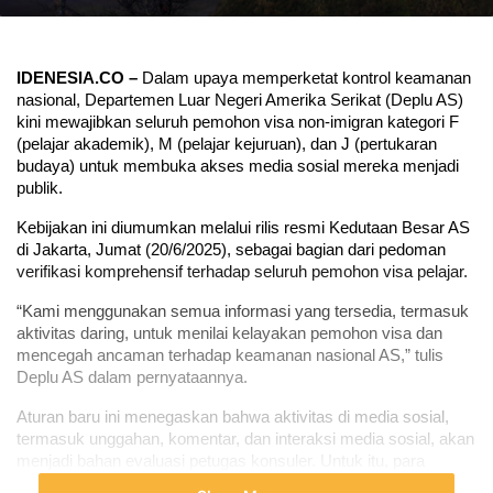
IDENESIA.CO –
 Dalam upaya memperketat kontrol keamanan 
nasional, Departemen Luar Negeri Amerika Serikat (Deplu AS) 
kini mewajibkan seluruh pemohon visa non-imigran kategori F 
(pelajar akademik), M (pelajar kejuruan), dan J (pertukaran 
budaya) untuk membuka akses media sosial mereka menjadi 
publik.
Kebijakan ini diumumkan melalui rilis resmi Kedutaan Besar AS 
di Jakarta, Jumat (20/6/2025), sebagai bagian dari pedoman 
verifikasi komprehensif terhadap seluruh pemohon visa pelajar.
“Kami menggunakan semua informasi yang tersedia, termasuk 
aktivitas daring, untuk menilai kelayakan pemohon visa dan 
mencegah ancaman terhadap keamanan nasional AS,” tulis 
Deplu AS dalam pernyataannya.
Aturan baru ini menegaskan bahwa aktivitas di media sosial, 
termasuk unggahan, komentar, dan interaksi media sosial, akan 
menjadi bahan evaluasi petugas konsuler. Untuk itu, para 
pemohon diminta mengatur akun mereka baik Instagram, 