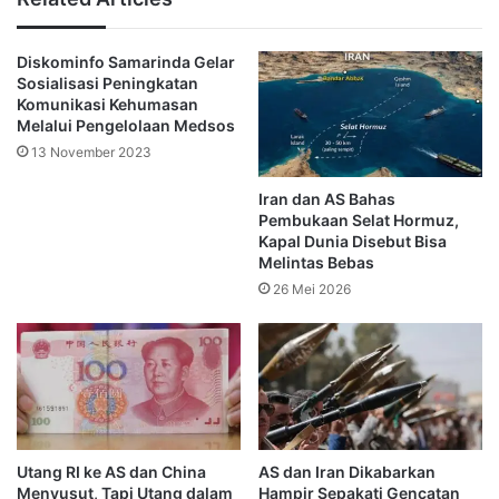
preseden pengawasan digital berlebihan, yang secara tidak 
langsung memberi tekanan kepada pemohon untuk 
menyerahkan kendali atas ranah pribadi mereka di dunia maya.
Diskominfo Samarinda Gelar
Sosialisasi Peningkatan
Namun, pemerintah AS menyatakan bahwa keamanan nasional 
Komunikasi Kehumasan
berada di atas segalanya, dan pengawasan semacam ini sudah 
Melalui Pengelolaan Medsos
menjadi praktik standar di berbagai negara dengan sistem 
13 November 2023
imigrasi yang ketat.
(Redaksi)
Iran dan AS Bahas
Pembukaan Selat Hormuz,
Kapal Dunia Disebut Bisa
Melintas Bebas
AS
media sosial
Visa Pelajar
26 Mei 2026
Utang RI ke AS dan China
AS dan Iran Dikabarkan
Menyusut, Tapi Utang dalam
Hampir Sepakati Gencatan