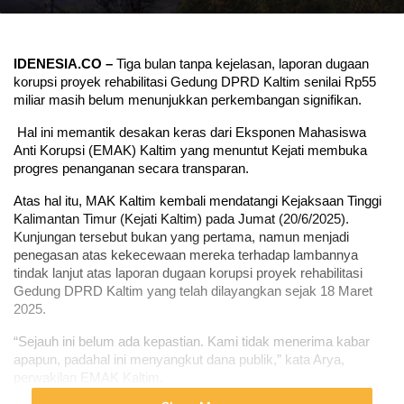
IDENESIA.CO –
 Tiga bulan tanpa kejelasan, laporan dugaan 
korupsi proyek rehabilitasi Gedung DPRD Kaltim senilai Rp55 
miliar masih belum menunjukkan perkembangan signifikan.
 Hal ini memantik desakan keras dari Eksponen Mahasiswa 
Anti Korupsi (EMAK) Kaltim yang menuntut Kejati membuka 
progres penanganan secara transparan.
Atas hal itu, MAK Kaltim kembali mendatangi Kejaksaan Tinggi 
Kalimantan Timur (Kejati Kaltim) pada Jumat (20/6/2025). 
Kunjungan tersebut bukan yang pertama, namun menjadi 
penegasan atas kekecewaan mereka terhadap lambannya 
tindak lanjut atas laporan dugaan korupsi proyek rehabilitasi 
Gedung DPRD Kaltim yang telah dilayangkan sejak 18 Maret 
2025.
“Sejauh ini belum ada kepastian. Kami tidak menerima kabar 
apapun, padahal ini menyangkut dana publik,” kata Arya, 
perwakilan EMAK Kaltim.