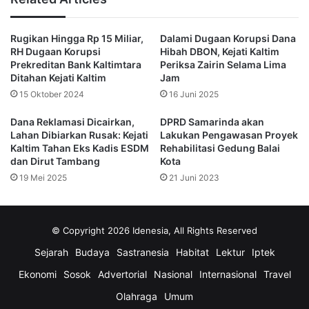
“Korupsi bukan delik aduan. Penegak hukum bisa dan harus 
bergerak tanpa menunggu laporan, jika ada indikasi 
penyimpangan anggaran negara,” tegas Adit, Koordinator EMAK 
Rugikan Hingga Rp 15 Miliar,
Dalami Dugaan Korupsi Dana
Kaltim.
RH Dugaan Korupsi
Hibah DBON, Kejati Kaltim
Prekreditan Bank Kaltimtara
Periksa Zairin Selama Lima
Saat dikonfirmasi, Kepala Seksi Penerangan Hukum Kejati 
Ditahan Kejati Kaltim
Jam
Kaltim, Toni Yuswanto, membenarkan bahwa laporan EMAK 
15 Oktober 2024
16 Juni 2025
Kaltim masih diproses.
“Penanganan masih dilakukan oleh tim Intelijen, masih dalam 
Dana Reklamasi Dicairkan,
DPRD Samarinda akan
tahap pengumpulan data dan keterangan,” kata Toni.
Lahan Dibiarkan Rusak: Kejati
Lakukan Pengawasan Proyek
Kaltim Tahan Eks Kadis ESDM
Rehabilitasi Gedung Balai
Namun pernyataan ini dinilai tidak cukup menjawab kegelisahan 
dan Dirut Tambang
Kota
publik yang menginginkan penegakan hukum berjalan cepat dan 
19 Mei 2025
21 Juni 2023
akuntabel.
EMAK menegaskan bahwa ketertutupan dalam proses hukum 
hanya akan memperkuat stigma buruk atas penanganan kasus 
© Copyright 2026 Idenesia, All Rights Reserved
dugaan korupsi.
Sejarah
Budaya
Sastranesia
Habitat
Lektur
Iptek
“Kami mendesak Kejati Kaltim memberikan update resmi 
Ekonomi
Sosok
Advertorial
Nasional
Internasional
Travel
kepada publik, karena ini menyangkut transparansi dana rakyat. 
Jangan sampai masyarakat kehilangan kepercayaan,” pungkas 
Olahraga
Umum
Arya.