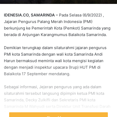
IDENESIA.CO, SAMARINDA –
Pada Selasa (6/9/2022) ,
Jajaran Pengurus Palang Merah Indonesia (PMI)
berkunjung ke Pemerintah Kota (Pemkot) Samarinda yang
berada di Anjungan Karangmumus Balaikota Samarinda.
Demikian terungkap dalam silaturahmi jajaran pengurus
PMI kota Samarinda dengan wali kota Samarinda Andi
Harun bermaksud meminta wali kota mengisi kegiatan
dengan menjadi inspektur upacara (Irup) HUT PMI di
Balaikota 17 September mendatang.
Sebagai informasi, Jejeran pengurus yang ada dalam
silaturahmi tersebut langsung dipimpin ketua PMI kota
Samarinda, Decky Zulkifli dan Sekretaris PMI kota
Samarinda M Wahyudi serta Direktur Unit Transfusi Darah
(UTD) PMI H Dierham.