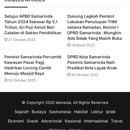
Mantan Wakil Ketua DPRD Kaltim itu apresiasi kepada
Setujui APBD Samarinda
Dukung Lagkah Pemkot
jajaran pengurus PMI kota Samarinda.
Tahun 2024 Sebesar Rp 5,1
Lakukan Penutupan THM
Triliun, Sri Puji Astuti Beri
selama Ramadan, Komisi I
“Terima kasih terhadap jajaran pengurus PMI atas apa yang
Catatan di Sektor Pendidikan
DPRD Samarinda : Mungkin
Ada Sidak Yang Masih Buka
dilakukan dalam mensupport kebutuhan darah di kota
27 Oktober 2023
18 Maret 2023
Samarinda. Setetes darah bisa menyelamatkan nyawa
seseorang,” terangnya.
Pemkot Samarinda Percantik
DPRD Kota Samarinda
Kawasan Pasar Pagi,
Pesimis Samarinda Raih
Hadirkan Lorong Cantik
Predikat Kota Layak Anak
Kontribusi politisi partai Gerindra tersebut merupakan
Menuju Masjid Raya
28 Oktober 2022
bagian dari kepeduliannya terhadap organisasi sosial
23 Oktober 2025
Palang Merah Indonesia (PMI) Samarinda yang
mensupport kebutuhan darah di kota Samarinda yang
menyelematkan banyak nyawa.
(Advetorial)
© Copyright 2026 Idenesia, All Rights Reserved
Sejarah
Budaya
Sastranesia
Habitat
Lektur
Iptek
HUT PMI 2022
Pemkot Samarinda
Ekonomi
Sosok
Advertorial
Nasional
Internasional
Travel
PMI Kota Samarinda
Walikota Andi Harun