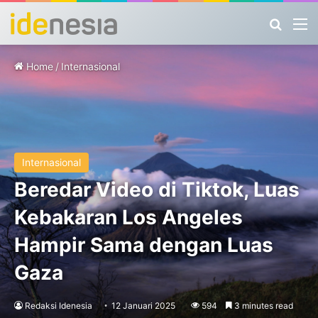
Search
M
Home
/
Internasional
Internasional
Beredar Video di Tiktok, Luas
Kebakaran Los Angeles
Hampir Sama dengan Luas
Gaza
Redaksi Idenesia
12 Januari 2025
594
3 minutes read