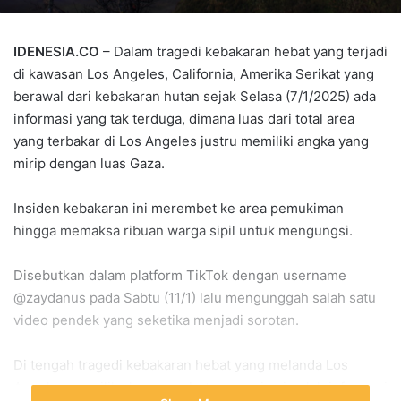
IDENESIA.CO
– Dalam tragedi kebakaran hebat yang terjadi
di kawasan Los Angeles, California, Amerika Serikat yang
berawal dari kebakaran hutan sejak Selasa (7/1/2025) ada
informasi yang tak terduga, dimana luas dari total area
yang terbakar di Los Angeles justru memiliki angka yang
mirip dengan luas Gaza.
Insiden kebakaran ini merembet ke area pemukiman
hingga memaksa ribuan warga sipil untuk mengungsi.
Disebutkan dalam platform TikTok dengan username
@zaydanus pada Sabtu (11/1) lalu mengunggah salah satu
video pendek yang seketika menjadi sorotan.
Di tengah tragedi kebakaran hebat yang melanda Los
Angeles, pemilik akun tersebut mencari sejumlah informasi