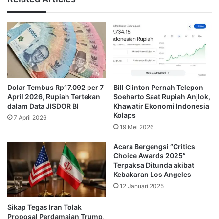
“Totalnya adalah 36.020 hektar. Jika diubah dari hektare ke
kilometer persegi, ditemukan angka 360,2 kilometer
persegi,” sambungnya, demikian dikutip dari keterangan
unggahan.
Tak berlangsung lama, pemuda tersebut lantas secara
Dolar Tembus Rp17.092 per 7
Bill Clinton Pernah Telepon
singkat mencari luas Gaza di dalam mesin pencarian
April 2026, Rupiah Tertekan
Soeharto Saat Rupiah Anjlok,
Google. Kala itu, dia seketika menemukan angka yang
dalam Data JISDOR BI
Khawatir Ekonomi Indonesia
begitu mengejutkan.
Kolaps
7 April 2026
19 Mei 2026
Pemuda itu mendapat informasi jika Gaza memiliki luas
Acara Bergengsi “Critics
yang hampir sama dengan total kawasan terdampak
Choice Awards 2025”
kebakaran masif di Los Angeles. Bahkan, Google
Terpaksa Ditunda akibat
Kebakaran Los Angeles
mengungkap secara langsung dengan menggunakan
12 Januari 2025
angka 360 km persegi.
Sikap Tegas Iran Tolak
“Jika kita cari berapa luas Gaza, ditemukannya 360 km
Proposal Perdamaian Trump,