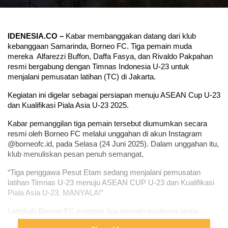
IDENESIA.CO –
 Kabar membanggakan datang dari klub 
kebanggaan Samarinda, Borneo FC. Tiga pemain muda 
mereka  Alfarezzi Buffon, Daffa Fasya, dan Rivaldo Pakpahan  
resmi bergabung dengan Timnas Indonesia U-23 untuk 
menjalani pemusatan latihan (TC) di Jakarta.
Kegiatan ini digelar sebagai persiapan menuju ASEAN Cup U-23 
dan Kualifikasi Piala Asia U-23 2025.
Kabar pemanggilan tiga pemain tersebut diumumkan secara 
resmi oleh Borneo FC melalui unggahan di akun Instagram 
@borneofc.id, pada Selasa (24 Juni 2025). Dalam unggahan itu, 
klub menuliskan pesan penuh semangat,
“Tiga penggawa Pesut Etam sedang menjalani pemusatan 
latihan Timnas U-23 menuju ASEAN CUP U-23 dan Kualifikasi 
Piala Asia U-23. MANYALA!”
Langkah Borneo FC melepas tiga pemain mudanya tanpa 
hambatan menunjukkan komitmen klub untuk mendukung 