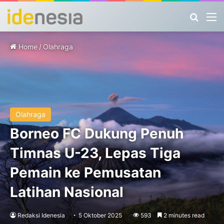
Search
M
Home
/
Olahraga
Olahraga
Borneo FC Dukung Penuh
Timnas U-23, Lepas Tiga
Pemain ke Pemusatan
Latihan Nasional
Redaksi Idenesia
5 Oktober 2025
593
2 minutes read