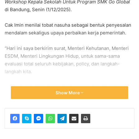
Workshop Kepala Sekolah Untuk Program SMK Go Global
di Bandung, Senin (1/12/2025).
Cak Imin menilai tobat nasuha sebagai bentuk penyesalan
mendalam sekaligus upaya perbaikan kerja pemerintah.
“Hari ini saya berkirim surat, Menteri Kehutanan, Menteri
ESDM, Menteri Lingkungan Hidup, untuk sama-sama
evaluasi total seluruh kebijakan, policy, dan langkah-
langkah kita.
Sebagai wujud komitmen dan kesungguhan kita sebagai
Show More
pemerintah. Bahasa NU-nya taubatan nasuha,” kata Cak
Imin dalam rekaman yang diunggah akun YouTube
Kemenko Pemberdayaan Masyarakat, Rabu (3/12/2025).
Cak Imin menambahkan bahwa bencana yang terjadi
merupakan akibat kelalaian manusia sendiri.