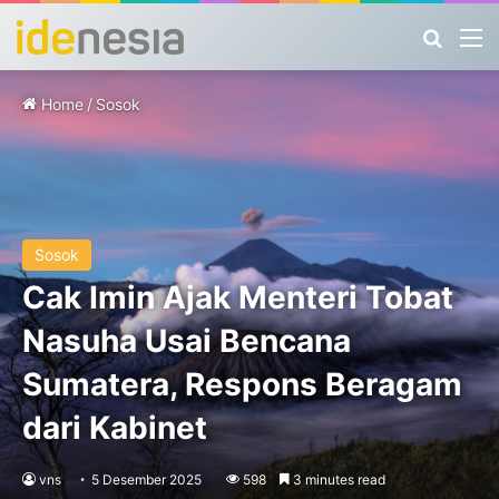
Search
M
Home
/
Sosok
Sosok
Cak Imin Ajak Menteri Tobat
Nasuha Usai Bencana
Sumatera, Respons Beragam
dari Kabinet
vns
5 Desember 2025
598
3 minutes read