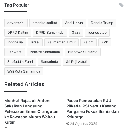
Tag Populer
“Kiamat bukan sudah dekat, kiamat sudah terjadi. Semoga
yang sedang mengalami musibah segera mendapatkan
advertorial
amerika serikat
Andi Harun
Donald Trump
bantuan, keluarga, dan kesabaran selalu menyertai kita
semua. Amin ya rabbal alamin,” ucapnya.
DPRD Kaltim
DPRD Samarinda
Gaza
idenesia.co
Indonesia
Israel
Kalimantan Timur
Kaltim
KPK
Pernyataan tersebut menjadi pemantik respons beragam
dari jajaran kabinet.
Pariwara
Pemkot Samarinda
Prabowo Subianto
Saefuddin Zuhri
Samarinda
Sri Puji Astuti
Bahlil Tegaskan Hanya Perintah
Wali Kota Samarinda
Presiden yang Diikuti
Related Articles
Menanggapi ajakan Cak Imin, Menteri ESDM Bahlil
Lahadalia menyarankan Menko Pemberdayaan Masyarakat
Menhut Raja Juli Antoni
Pasca Pembatalan RUU
juga melakukan evaluasi diri.
Saksikan Langsung
Pilkada, PSI Sebut Kaeang
Pelepasan Enam Orangutan
Pangarep Fokus Bisnis dan
ke Kawasan Muara Wahau
Keluarga
Bahlil menegaskan posisi dirinya dalam kabinet, yakni
Kutim
24 Agustus 2024
hanya mematuhi perintah Presiden Prabowo Subianto.