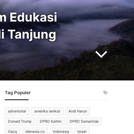
im Edukasi
i Tanjung
Tag Populer
advertorial
amerika serikat
Andi Harun
Donald Trump
DPRD Kaltim
DPRD Samarinda
Gaza
idenesia.co
Indonesia
Israel