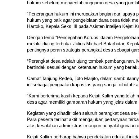
hukum sebelum menyentuh anggaran desa yang jumlahn
“Penerangan hukum ini merupakan bagian dari upaya pre
hukum yang baik agar pengelolaan dana desa tidak meni
Hartoko, Kepala Seksi III pada Asisten Intelijen Kejati Ka
Dengan tema “Pencegahan Korupsi dalam Pengelolaan 
melalui dialog terbuka. Julius Michael Butarbutar, Kepa
pentingnya peran strategis perangkat desa sebagai g
“Perangkat desa adalah ujung tombak pembangunan. M
bertindak sesuai dengan ketentuan hukum yang berlaku,”
Camat Tanjung Redeb, Toto Marjito, dalam sambutannya m
ini sebagai penguatan kapasitas yang sangat dibutuhkan
“Kami berterima kasih kepada Kejati Kaltm yang tela
desa agar memiliki gambaran hukum yang jelas dalam 
Kegiatan yang dihadiri oleh seluruh perangkat desa se-
Para peserta terlihat aktif mengajukan pertanyaan terk
atas kesalahan administrasi maupun penyalahgunaan 
Kejati Kaltim berharap bahwa pendekatan edukatif i