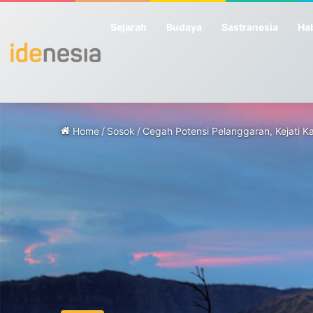
Sejarah
Budaya
Sastranesia
Hab
Home
/
Sosok
/
Cegah Potensi Pelanggaran, Kejati K