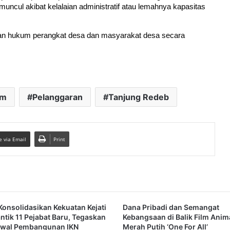
 muncul akibat kelalaian administratif atau lemahnya kapasitas 
n hukum perangkat desa dan masyarakat desa secara 
im
Pelanggaran
Tanjung Redeb
e via Email
Print
Konsolidasikan Kekuatan Kejati
Dana Pribadi dan Semangat
antik 11 Pejabat Baru, Tegaskan
Kebangsaan di Balik Film Anim
awal Pembangunan IKN
Merah Putih ‘One For All’