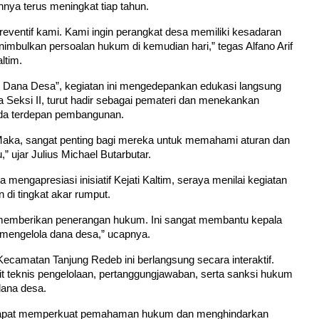
ya terus meningkat tiap tahun.
ventif kami. Kami ingin perangkat desa memiliki kesadaran 
mbulkan persoalan hukum di kemudian hari,” tegas Alfano Arif 
ltim.
Dana Desa”, kegiatan ini mengedepankan edukasi langsung 
la Seksi II, turut hadir sebagai pemateri dan menekankan 
arda terdepan pembangunan.
aka, sangat penting bagi mereka untuk memahami aturan dan 
 ujar Julius Michael Butarbutar.
engapresiasi inisiatif Kejati Kaltim, seraya menilai kegiatan 
 di tingkat akar rumput.
h memberikan penerangan hukum. Ini sangat membantu kepala 
mengelola dana desa,” ucapnya.
Kecamatan Tanjung Redeb ini berlangsung secara interaktif. 
ait teknis pengelolaan, pertanggungjawaban, serta sanksi hukum 
dana desa.
ni dapat memperkuat pemahaman hukum dan menghindarkan 