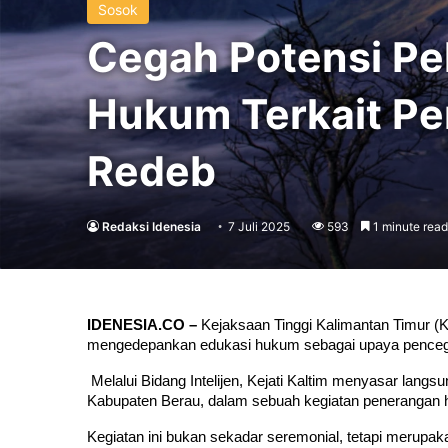
Sosok
Cegah Potensi Pel
Hukum Terkait Pe
Redeb
Redaksi Idenesia
7 Juli 2025
593
1 minute read
IDENESIA.CO –
 Kejaksaan Tinggi Kalimantan Timur (K
mengedepankan edukasi hukum sebagai upaya pencega
 Melalui Bidang Intelijen, Kejati Kaltim menyasar lan
Kabupaten Berau, dalam sebuah kegiatan penerangan h
Kegiatan ini bukan sekadar seremonial, tetapi merupak