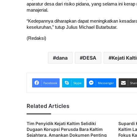
aparatur desa dari risiko pidana, yang selama ini kerap
manajerial.
“Kedepannya diharapkan dapat meningkatkan kesadara
keseluruhan,” tutup Julius Michael Butarbutar.
(Redaksi) 
dana
DESA
Kejati Kalt
Facebook
Skype
Messenger
Shar
Related Articles
Tim Penyidik Kejati Kaltim Selidiki
Supardi 
Dugaan Korupsi Perusda Bara Kaltim
Kaltim L
Sejahtera, Amankan Dokumen Penting
Fokus K