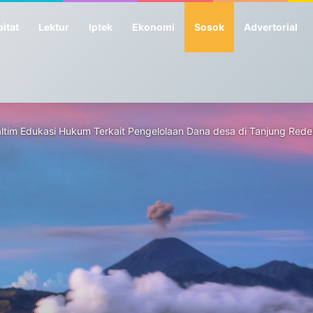
itat
Lektur
Iptek
Ekonomi
Sosok
Advertorial
altim Edukasi Hukum Terkait Pengelolaan Dana desa di Tanjung Red