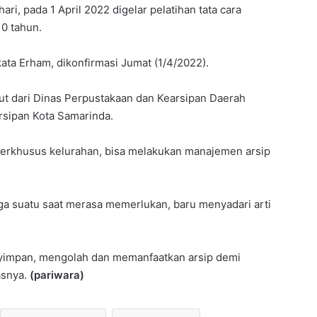
ari, pada 1 April 2022 digelar pelatihan tata cara
10 tahun.
kata Erham, dikonfirmasi Jumat (1/4/2022).
but dari Dinas Perpustakaan dan Kearsipan Daerah
rsipan Kota Samarinda.
i terkhusus kelurahan, bisa melakukan manajemen arsip
a suatu saat merasa memerlukan, baru menyadari arti
enyimpan, mengolah dan memanfaatkan arsip demi
asnya.
(pariwara)