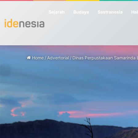
Sejarah
Budaya
Sastranesia
Hab
Home
/
Advertorial
/
Dinas Perpustakaan Samarinda 