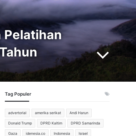
 Pelatihan
 Tahun
Tag Populer
advertorial
amerika serikat
Andi Harun
Donald Trump
DPRD Kaltim
DPRD Samarinda
Gaza
idenesia.co
Indonesia
Israel