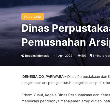
Advertorial
Dinas Perpustaka
Pemusnahan Arsip
Redaksi Idenesia
1 April 2022
593
1 minute rea
IDENESIA.CO, PARIWARA
– Dinas Perpustakaan dan Ke
pengelolaan arsip bagi seluruh pengelola arsip di kel
Erham Yusuf, Kepala Dinas Perpustakaan dan Kears
menyikapi pentingnya manajemen arsip di tiap inst