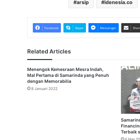
arsip
idenesia.co
Facebook
Skype
Messenger
Shar
Related Articles
Menengok Kemesraan Mesra Indah,
Mal Pertama di Samarinda yang Penuh
dengan Memorabilia
8 Januari 2022
Samarind
Financin
Terbaik 
6 Mei 2