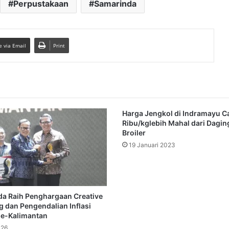
Perpustakaan
Samarinda
e via Email
Print
Harga Jengkol di Indramayu C
Ribu/kglebih Mahal dari Dagi
Broiler
19 Januari 2023
a Raih Penghargaan Creative
g dan Pengendalian Inflasi
se-Kalimantan
026