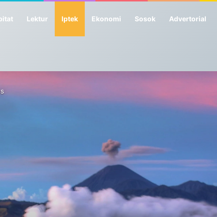
itat
Lektur
Iptek
Ekonomi
Sosok
Advertorial
us