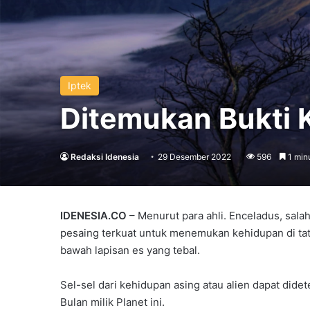
Iptek
Ditemukan Bukti 
Redaksi Idenesia
29 Desember 2022
596
1 min
IDENESIA.CO
– Menurut para ahli. Enceladus, salah
pesaing terkuat untuk menemukan kehidupan di tata
bawah lapisan es yang tebal.
Sel-sel dari kehidupan asing atau alien dapat did
Bulan milik Planet ini.