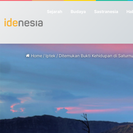
Sejarah
Budaya
Sastranesia
Hab
Home
/
Iptek
/
Ditemukan Bukti Kehidupan di Saturn