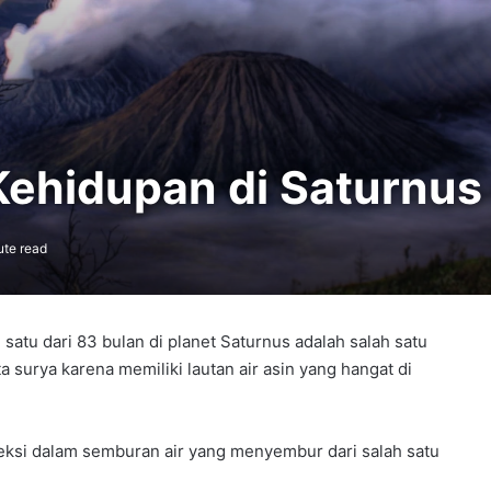
Kehidupan di Saturnus
ute read
 satu dari 83 bulan di planet Saturnus adalah salah satu
 surya karena memiliki lautan air asin yang hangat di
eteksi dalam semburan air yang menyembur dari salah satu