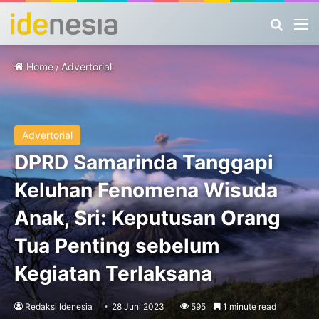
Search
M
Home
/
Advertorial
Advertorial
DPRD Samarinda Tanggapi
Keluhan Fenomena Wisuda
Anak, Sri: Keputusan Orang
Tua Penting sebelum
Kegiatan Terlaksana
Redaksi Idenesia
28 Juni 2023
595
1 minute read