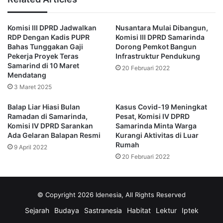
“Seperti subsidi dari yang mampu kepada mereka yang
Komisi III DPRD Jadwalkan
Nusantara Mulai Dibangun,
tidak mampu,” usulnya.
RDP Dengan Kadis PUPR
Komisi III DPRD Samarinda
Bahas Tunggakan Gaji
Dorong Pemkot Bangun
Lebih lanjut, kata Puji perlu adanya keputusan bersama dan
Pekerja Proyek Teras
Infrastruktur Pendukung
Samarind di 10 Maret
tidak boleh ada yang dirugikan atau diberatkan.
20 Februari 2022
Mendatang
3 Maret 2025
Selain itu di lembaga satuan pendidikan tersebut
selanjutnya harus dikoordinasikan dengan Dinas
Balap Liar Hiasi Bulan
Kasus Covid-19 Meningkat
Ramadan di Samarinda,
Pesat, Komisi IV DPRD
Pendidikan Samarinda hingga mendapatkan persetujuan
Komisi IV DPRD Sarankan
Samarinda Minta Warga
wali kota.
Ada Gelaran Balapan Resmi
Kurangi Aktivitas di Luar
Rumah
9 April 2022
“Kembali lagi, karena tujuannya biar semua senang dan
20 Februari 2022
nyaman. Dan kegiatan itu tidak memberatkan, khususnya
bagi pihak orang tua siswa,” pungkasnya. (Advertorial)
© Copyright 2026 Idenesia, All Rights Reserved
Sejarah
Budaya
Sastranesia
Habitat
Lektur
Iptek
Dinas Pendidikan
DPRD Samarinda