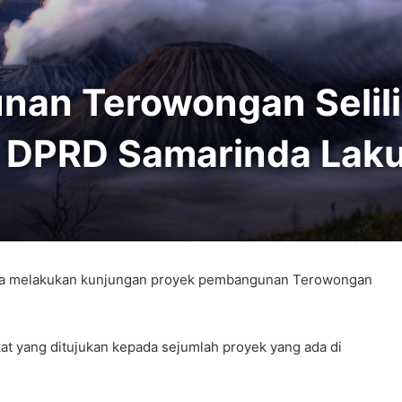
an Terowongan Selili
II DPRD Samarinda Lak
da melakukan kunjungan proyek pembangunan Terowongan
at yang ditujukan kepada sejumlah proyek yang ada di