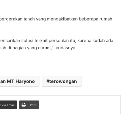
 pergerakan tanah yang mengakibatkan beberapa rumah
carikan solusi terkait persoalan itu, karena sudah ada
ah di bagian yang curam,” tandasnya.
lan MT Haryono
terowongan
e via Email
Print