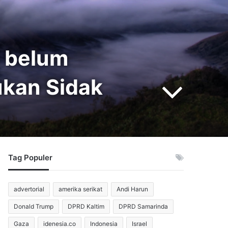
 belum
ukan Sidak
Tag Populer
advertorial
amerika serikat
Andi Harun
Donald Trump
DPRD Kaltim
DPRD Samarinda
Gaza
idenesia.co
Indonesia
Israel