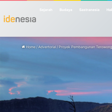
Sejarah
Budaya
Sastranesia
Hab
Home
/
Advertorial
/
Proyek Pembangunan Terowongan 