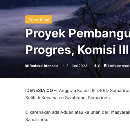
Advertorial
Proyek Pembangun
Progres, Komisi I
Redaksi Idenesia
21 Juni 2023
0
1 minute read
IDENESIA.CO
– Anggota Komisi III DPRD Samarin
Selili di Kecamatan Sambutan, Samarinda.
Dikarenakan ada Aduan atau keluhan dari masyarak
Samarinda.