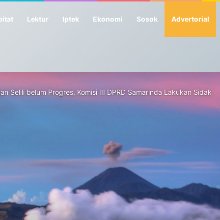
itat
Lektur
Iptek
Ekonomi
Sosok
Advertorial
Selili belum Progres, Komisi III DPRD Samarinda Lakukan Sidak