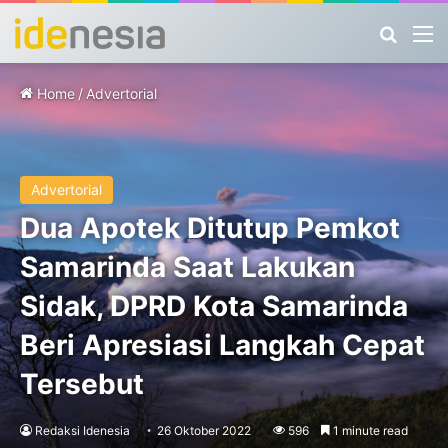
Search
M
Home
/
Advertorial
Advertorial
Dua Apotek Ditutup Pemkot
Samarinda Saat Lakukan
Sidak, DPRD Kota Samarinda
Beri Apresiasi Langkah Cepat
Tersebut
Redaksi Idenesia
26 Oktober 2022
596
1 minute read