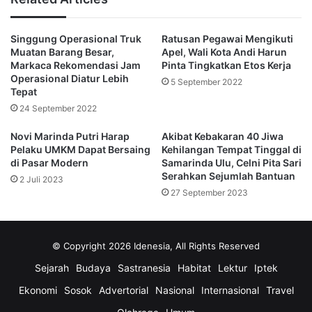
pengawasan oleh pemerintah juga bisa terus dilakukan
kepada apotek yang berada di pinggiran Kota Tepian.
Singgung Operasional Truk
Ratusan Pegawai Mengikuti
Muatan Barang Besar,
Apel, Wali Kota Andi Harun
Tujuannya, agar regulasi yang telah dikeluarkan Kemenkes
Markaca Rekomendasi Jam
Pinta Tingkatkan Etos Kerja
RI melalui Surat Edaran Nomor SR.01.05/III/3461/2022
Operasional Diatur Lebih
5 September 2022
Tepat
tentang Kewajiban Penyelidikan Epidemiologi dan
24 September 2022
Pelaporan Kasus Gangguan Ginjal Akut Atipikal (Atypical
Progressive Acute Kidney Injury) Pada Anak bisa diikuti
Novi Marinda Putri Harap
Akibat Kebakaran 40 Jiwa
secara taat.
Pelaku UMKM Dapat Bersaing
Kehilangan Tempat Tinggal di
di Pasar Modern
Samarinda Ulu, Celni Pita Sari
Serahkan Sejumlah Bantuan
2 Juli 2023
“Betul-betul apotek di Samarinda melaksanakan SE
27 September 2023
Kemenkes RI,” tambahnya.
Ia pun tak mau Pemkot Samarinda kecolongan sehingga
© Copyright 2026 Idenesia, All Rights Reserved
muncul kasus gagal ginjal misterius pertama di Samarinda,
Sejarah
Budaya
Sastranesia
Habitat
Lektur
Iptek
musbab masih diedarkannya obat sirop yang tak masuk
dari 133 obat sirop yang dianggap aman oleh Kemenkes RI.
Ekonomi
Sosok
Advertorial
Nasional
Internasional
Travel