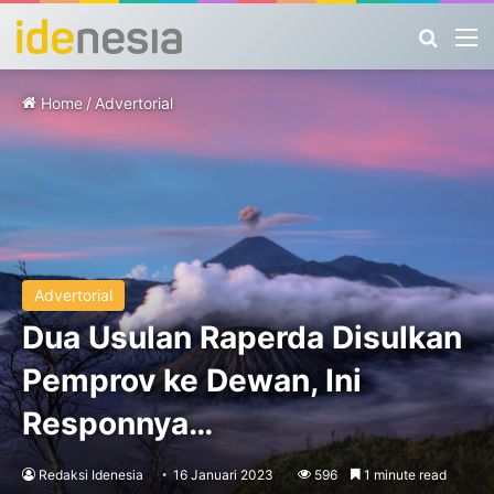
Search
M
Home
/
Advertorial
Advertorial
Dua Usulan Raperda Disulkan
Pemprov ke Dewan, Ini
Responnya…
Redaksi Idenesia
16 Januari 2023
596
1 minute read