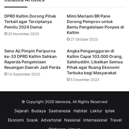
Kaltim.
DPRD Kaltim Dorong Pihak
Mimi Meriami BR Pane
Sementara hal prinsip di Raperda Retribusi Daerah dan
Terkait agar Terciptanya
Dorong Pemprov untuk
Pajak Daerah, selain penyatuan dua perda, juga terkait
Pemilu 2024 Damai
Bantu Pengelolaan Ponpes di
menggali potensi pajak dan retribusi baru untuk daerah.
Kaltim
25 November 2023
27 Oktober 2023
“Opjek-opjek pajak yang belum masuk akan dimasukan ke
Seno Aji Pimpin Paripurna
Angka Pengangguran di
dalam raperda itu,” jelasnya.
ke-33 DPRD Kaltim Sahkan
Kaltim Capai 103.000 Orang,
Raperda Pengelolaan
Salehuddin: Libatkan Semua
Keuangan Daerah Jadi Perda
Pihak agar Ruang Ekonomi
Samsun memastikan pihaknya akan mepelajari dulu dua
Terbuka bagi Masyarakat
14 September 2023
raperda itu, terutama Raperda Pengelola Keuangan
5 Desember 2023
Daerah, apakah raperda itu turut berimbas pada dana
aspirasi dan pokok pikiran dari anggota dewan.
© Copyright 2026 Idenesia, All Rights Reserved
(advertorial)
Sejarah
Budaya
Sastranesia
Habitat
Lektur
Iptek
Ekonomi
Sosok
Advertorial
Nasional
Internasional
Travel
Diddy Rusdiansyah
DPRD Kaltim