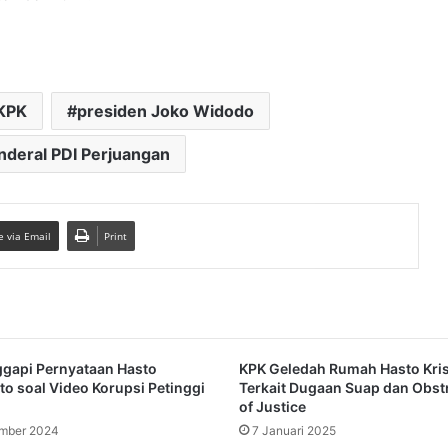
KPK
presiden Joko Widodo
nderal PDI Perjuangan
e via Email
Print
gapi Pernyataan Hasto
KPK Geledah Rumah Hasto Kris
nto soal Video Korupsi Petinggi
Terkait Dugaan Suap dan Obst
of Justice
mber 2024
7 Januari 2025