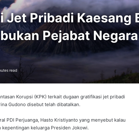
i Jet Pribadi Kaesang 
 bukan Pejabat Negara
nutes read
san Korupsi (KPK) terkait dugaan gratifikasi jet pribadi
ina Gudono disebut telah dibatalkan.
ndral PDI Perjuanga, Hasto Kristiyanto yang menyebut kalau
an kepentingan keluarga Presiden Jokowi.