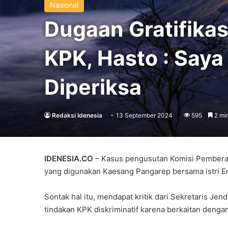
Nasional
Dugaan Gratifikas
KPK, Hasto : Saya
Diperiksa
Redaksi Idenesia
13 September 2024
595
2 mi
IDENESIA.CO
– Kasus pengusutan Komisi Pemberanta
yang digunakan Kaesang Pangarep bersama istri Er
Sontak hal itu, mendapat kritik dari Sekretaris Je
tindakan KPK diskriminatif karena berkaitan deng