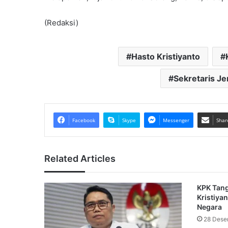
(Redaksi)
Hasto Kristiyanto
Sekretaris Je
Facebook
Skype
Messenger
Shar
Related Articles
KPK Tang
Kristiya
Negara
28 Dese