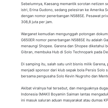
Sebelumnya, Kaesang memantik sorotan netizen se
istri, Erina Gudono, sedang pelesiran ke Amerika 
dengan nomor penerbangan N588SE. Pesawat privat
308,8 juta per jam.
Warganet kemudian mengunggah potongan dokumen
G650ER nomor penerbangan N588SE itu adalah Garen
menaungi Shopee. Garena dan Shopee diketahui be
Gibran, membuka Hub di Solo Technopark pada De
Di samping itu, salah satu unit bisnis milik Garena
menjadi sponsor dari klub sepak bola Persis Solo s
bersama pengusaha Solo Kevin Nugroho dan Menter
Akibat viralnya hal tersebut, dan menguaknya dugaa
Indonesia (MAKI) Boyamin Saiman lantas mengadu
ini masuk saluran aduan masyarakat atau dumas K