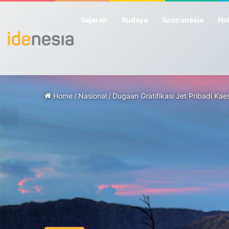
Sejarah
Budaya
Sastranesia
Hab
Home
/
Nasional
/
Dugaan Gratifikasi Jet Pribadi Ka