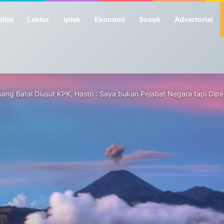
itat
Lektur
Iptek
Ekonomi
Sosok
Advertorial
esang Batal Diusut KPK, Hasto : Saya bukan Pejabat Negara tapi Dipe