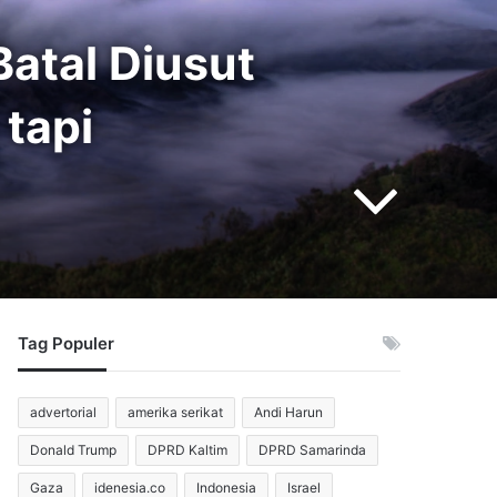
Batal Diusut
 tapi
Tag Populer
advertorial
amerika serikat
Andi Harun
Donald Trump
DPRD Kaltim
DPRD Samarinda
Gaza
idenesia.co
Indonesia
Israel