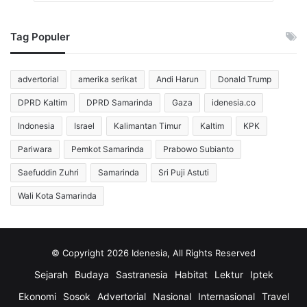
Tag Populer
advertorial
amerika serikat
Andi Harun
Donald Trump
DPRD Kaltim
DPRD Samarinda
Gaza
idenesia.co
Indonesia
Israel
Kalimantan Timur
Kaltim
KPK
Pariwara
Pemkot Samarinda
Prabowo Subianto
Saefuddin Zuhri
Samarinda
Sri Puji Astuti
Wali Kota Samarinda
© Copyright 2026 Idenesia, All Rights Reserved
Sejarah
Budaya
Sastranesia
Habitat
Lektur
Iptek
Ekonomi
Sosok
Advertorial
Nasional
Internasional
Travel