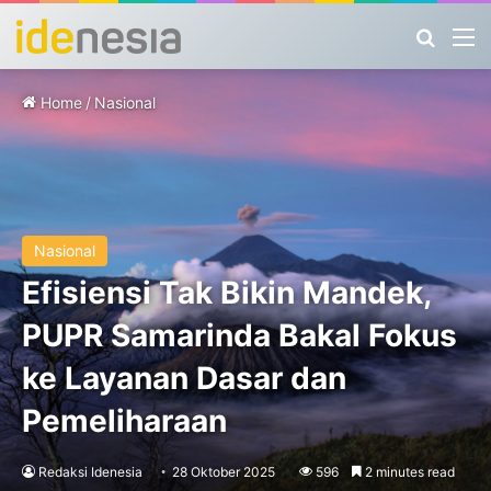
Search
M
Home
/
Nasional
Nasional
Efisiensi Tak Bikin Mandek,
PUPR Samarinda Bakal Fokus
ke Layanan Dasar dan
Pemeliharaan
Redaksi Idenesia
28 Oktober 2025
596
2 minutes read