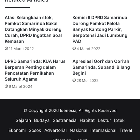
tegasnya.
(Er Riyadi)
Atasi Kelangkaan stok,
Komisi II DPRD Samarinda
Pemkot Samarinda Bakal
Dorong Pemkot Kelola
advertorial
Afif Rayhan Harun
Datangkan Minyak Goreng
Banyak Kantong Parkir,
Curah, DPRD Ingatkan Soal
Berpotensi Jadi Lumbung
air bersih
banjir
DPRD Samarinda
Kemasan
PAD
11 Maret 2022
4 Maret 2022
idenesia.co
Komisi I
Pariwara
DPRD Samarinda: KUA Harus
Apresiasi Qori’ dan Qori’ah
reses
Samarinda
sungai pinang
Berperan Penting dalam
Samarinda, Subandi Bilang
Pencatatan Pernikahan
Begini
Seluruh Agama
28 Mei 2022
9 Maret 2024
© Copyright 2026 Idenesia, All Rights Reserved
Sejarah
Budaya
Sastranesia
Habitat
Lektur
Iptek
Ekonomi
Sosok
Advertorial
Nasional
Internasional
Travel