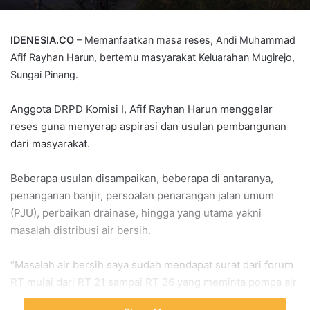
IDENESIA.CO
– Memanfaatkan masa reses, Andi Muhammad
Afif Rayhan Harun, bertemu masyarakat Keluarahan Mugirejo,
Sungai Pinang.
Anggota DRPD Komisi I, Afif Rayhan Harun menggelar
reses guna menyerap aspirasi dan usulan pembangunan
dari masyarakat.
Beberapa usulan disampaikan, beberapa di antaranya,
penanganan banjir, persoalan penarangan jalan umum
(PJU), perbaikan drainase, hingga yang utama yakni
masalah distribusi air bersih.
“Masalah air bersih saya sudah mendapat surat dari forum
RT mulai dari RT 21 sampai RT 26 yang meminta pompa air
baru. Alhamdulillah itu sudah disanggupi Wali Kota