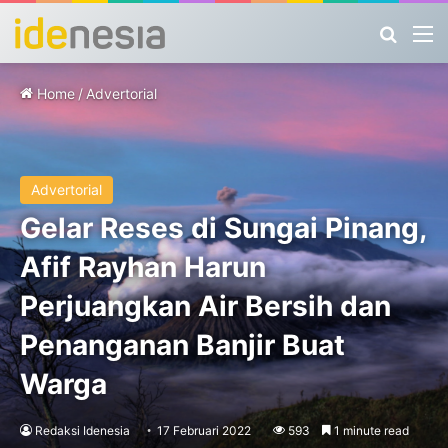
Search
M
Home
/
Advertorial
Advertorial
Gelar Reses di Sungai Pinang,
Afif Rayhan Harun
Perjuangkan Air Bersih dan
Penanganan Banjir Buat
Warga
Redaksi Idenesia
17 Februari 2022
593
1 minute read