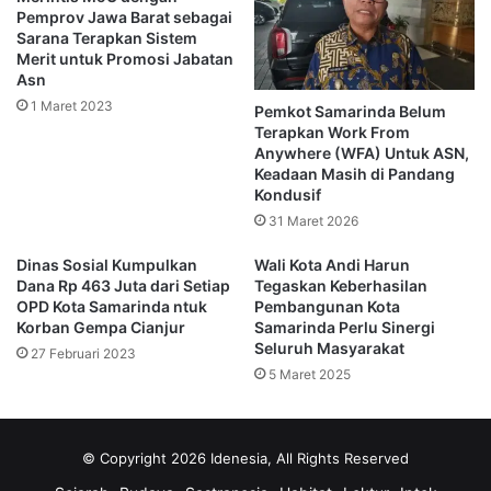
Antusiasme masyarakat terlihat tinggi karena selisih harga
Pemprov Jawa Barat sebagai
cukup signifikan dibanding harga di pasar tradisional.
Sarana Terapkan Sistem
Merit untuk Promosi Jabatan
Asn
Sejumlah komoditas yang dijual dalam kegiatan tersebut
1 Maret 2023
Pemkot Samarinda Belum
meliputi beras, gula pasir, minyak goreng, telur ayam,
Terapkan Work From
cabai, bawang merah, bawang putih, hingga produk
Anywhere (WFA) Untuk ASN,
perikanan.
Keadaan Masih di Pandang
Kondusif
Para pedagang mengaku penjualan berlangsung cepat
31 Maret 2026
karena tingginya minat warga.
Dinas Sosial Kumpulkan
Wali Kota Andi Harun
Dana Rp 463 Juta dari Setiap
Tegaskan Keberhasilan
Salah satu warga, Rina (38), mengaku terbantu dengan
OPD Kota Samarinda ntuk
Pembangunan Kota
Korban Gempa Cianjur
Samarinda Perlu Sinergi
adanya program tersebut.
Seluruh Masyarakat
27 Februari 2023
5 Maret 2025
Ia menyebut harga yang ditawarkan jauh lebih murah
dibanding harga normal di pasar.
© Copyright 2026 Idenesia, All Rights Reserved
Pemkot Perkuat Pengendalian Inflasi