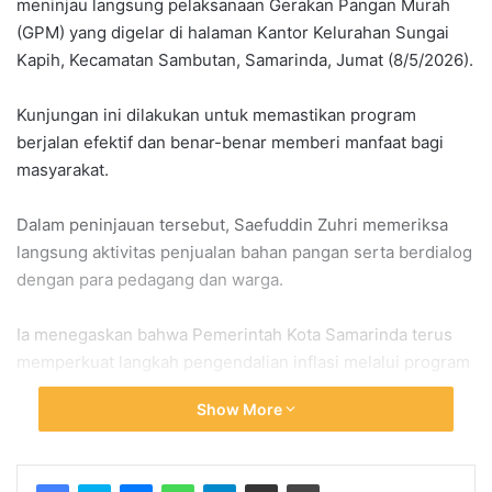
meninjau langsung pelaksanaan Gerakan Pangan Murah
(GPM) yang digelar di halaman Kantor Kelurahan Sungai
Kapih, Kecamatan Sambutan, Samarinda, Jumat (8/5/2026).
Kunjungan ini dilakukan untuk memastikan program
berjalan efektif dan benar-benar memberi manfaat bagi
masyarakat.
Dalam peninjauan tersebut, Saefuddin Zuhri memeriksa
langsung aktivitas penjualan bahan pangan serta berdialog
dengan para pedagang dan warga.
Ia menegaskan bahwa Pemerintah Kota Samarinda terus
memperkuat langkah pengendalian inflasi melalui program
pangan murah yang menyentuh masyarakat secara
Show More
langsung.
Saefuddin mengatakan pemerintah berkomitmen menjaga