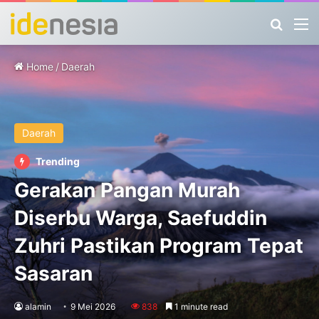
Search
M
Home
/
Daerah
Daerah
Trending
Gerakan Pangan Murah
Diserbu Warga, Saefuddin
Zuhri Pastikan Program Tepat
Sasaran
alamin
9 Mei 2026
838
1 minute read