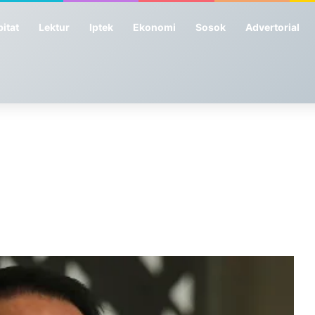
itat
Lektur
Iptek
Ekonomi
Sosok
Advertorial