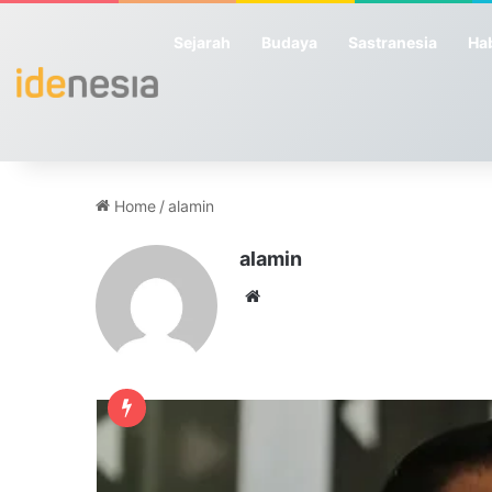
Sejarah
Budaya
Sastranesia
Hab
Home
/
alamin
alamin
We
bsi
te