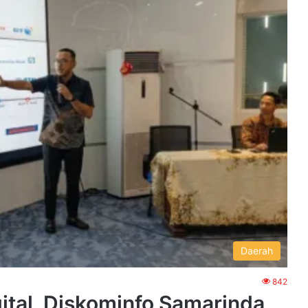
Daerah
842
ital, Diskominfo Samarinda