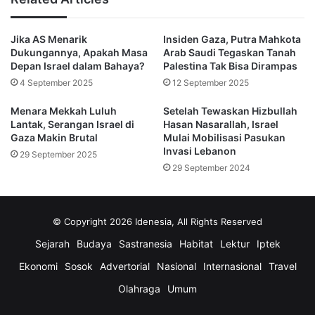
“Tidak ada yang sama seperti sebelumnya, dan Israel pagi ini 
sama sendiriannya seperti sebelumnya, saya rasa, selama dua 
Jika AS Menarik
Insiden Gaza, Putra Mahkota
Dukungannya, Apakah Masa
Arab Saudi Tegaskan Tanah
tahun terakhir,” ujar Goldberg.
Depan Israel dalam Bahaya?
Palestina Tak Bisa Dirampas
4 September 2025
12 September 2025
Meski begitu, ia menilai Netanyahu masih memiliki insentif 
Menara Mekkah Luluh
Setelah Tewaskan Hizbullah
untuk menindaklanjuti rencana Trump. 
Lantak, Serangan Israel di
Hasan Nasarallah, Israel
Gaza Makin Brutal
Mulai Mobilisasi Pasukan
“Jika pemilihan umum cepat diadakan di Israel, ia seharusnya 
Invasi Lebanon
29 September 2025
29 September 2024
menjadi perdana menteri yang berperang dalam perang sulit 
yang tak terelakkan, tetapi juga mampu menandatangani 
kesepakatan sulit yang tak terelakkan,” kata Goldberg.
© Copyright 2026 Idenesia, All Rights Reserved
Sejarah
Budaya
Sastranesia
Habitat
Lektur
Iptek
Profesor urusan publik, Sami Al-Arian, melihat peluang bahwa 
Ekonomi
Sosok
Advertorial
Nasional
Internasional
Travel
rencana Trump dapat benar-benar mengakhiri perang. 
Olahraga
Umum
“Saya pikir itu akan bergantung pada bagaimana Trump 